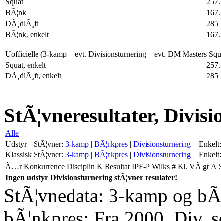
Squat
257.
BÃ¦nk
167.
DÃ¸dlÃ¸ft
285
BÃ¦nk, enkelt
167.
Uofficielle (3-kamp + evt. Divisionsturnering + evt. DM Masters Sq
Squat, enkelt
257.
DÃ¸dlÃ¸ft, enkelt
285
StÃ¦vneresultater, Divis
Alle
Udstyr
StÃ¦vner:
3-kamp
|
BÃ¦nkpres
|
Divisionsturnering
Enkelt:
Klassisk
StÃ¦vner:
3-kamp
|
BÃ¦nkpres
|
Divisionsturnering
Enkelt:
Ã…r
Konkurrence
Disciplin
K
Resultat
IPF-P
Wilks
#
Kl.
VÃ¦gt
A
Ingen udstyr Divisionsturnering stÃ¦vner resulater!
StÃ¦vnedata: 3-kamp og bÃ¦
bÃ¦nkpres: Fra 2000. Div. 