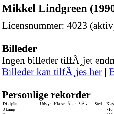
Mikkel Lindgreen (1990
Licensnummer: 4023 (akti
Billeder
Ingen billeder tilfÃ¸jet end
Billeder kan tilfÃ¸jes her
|
B
Personlige rekorder
Disciplin
Udstyr
Klasse
Ã…r
StÃ¦vne
Sted
Klas
3-kamp
710