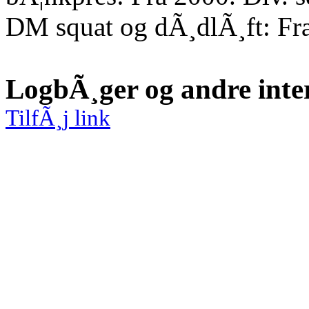
DM squat og dÃ¸dlÃ¸ft: Fr
LogbÃ¸ger og andre inte
TilfÃ¸j link