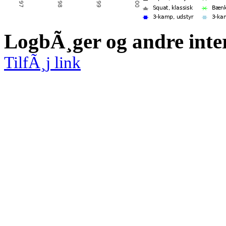
LogbÃ¸ger og andre inte
TilfÃ¸j link