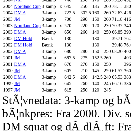
2004
Nordland Cup
3-kamp
x
645
250
135
260
78.11
380
2004
DM A
3-kamp
722.5
302.5
160
260
72.63
426
2003
JM
3-kamp
700
290
150
260
71.18
416
2003
Nordland Cup
3-kamp
x
570
220
120
230
70.37
340
2003
DM A
3-kamp
650
260
140
250
66.85
390
2002
DM Hold
Bænk
130
130
39.71
76.
2002
DM Hold
Bænk
130
130
39.48
76.
2002
DM A
3-kamp
680
280
150
250
68.20
400
2001
JM
3-kamp
687.5
275
152.5
260
403
2001
DM A
3-kamp
670
270
150
250
396
2000
JM
3-kamp
605
210
145
250
61.57
360
2000
DM A
3-kamp
642.5
260
142.5
240
65.53
383
1999
JM
3-kamp
645
260
140
245
66.16
386
1997
JM
3-kamp
615
250
120
245
StÃ¦vnedata: 3-kamp og bÃ¦
bÃ¦nkpres: Fra 2000. Div. 
DM squat og dÃ¸dlÃ¸ft: Fr