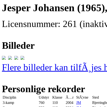
Jesper Johansen (1965)
Licensnummer: 261 (inaktiv
Billeder
Flere billeder kan tilfÃ¸jes 
Personlige rekorder
Disciplin
Udstyr
Klasse
Ã…r
StÃ¦vne
Sted
3-kamp
760
110
2004
JM
Bjerringb