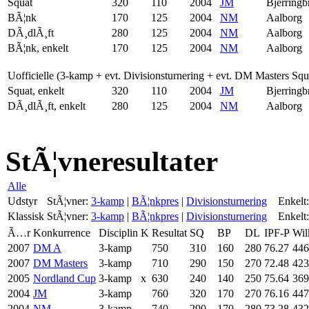
Squat
320
110
2004
JM
Bjerringb
BÃ¦nk
170
125
2004
NM
Aalborg
DÃ¸dlÃ¸ft
280
125
2004
NM
Aalborg
BÃ¦nk, enkelt
170
125
2004
NM
Aalborg
Uofficielle (3-kamp + evt. Divisionsturnering + evt. DM Masters Sq
Squat, enkelt
320
110
2004
JM
Bjerringb
DÃ¸dlÃ¸ft, enkelt
280
125
2004
NM
Aalborg
StÃ¦vneresultater
Alle
Udstyr
StÃ¦vner:
3-kamp
|
BÃ¦nkpres
|
Divisionsturnering
Enkelt:
Klassisk
StÃ¦vner:
3-kamp
|
BÃ¦nkpres
|
Divisionsturnering
Enkelt:
Ã…r
Konkurrence
Disciplin
K
Resultat
SQ
BP
DL
IPF-P
Wil
2007
DM A
3-kamp
750
310
160
280
76.27
446
2007
DM Masters
3-kamp
710
290
150
270
72.48
423
2005
Nordland Cup
3-kamp
x
630
240
140
250
75.64
369
2004
JM
3-kamp
760
320
170
270
76.16
447
2004
NM
3-kamp
740
290
170
280
73.28
432