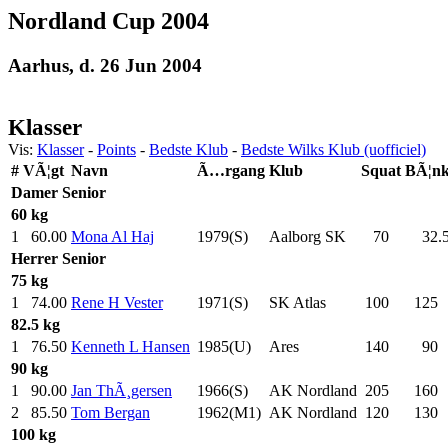
Nordland Cup 2004
Aarhus, d. 26 Jun 2004
Klasser
Vis:
Klasser
-
Points
-
Bedste Klub
-
Bedste Wilks Klub (uofficiel)
#
VÃ¦gt
Navn
Ã…rgang
Klub
Squat
BÃ¦n
Damer
Senior
60 kg
1
60.00
Mona Al Haj
1979(S)
Aalborg SK
70
.0
32.
Herrer
Senior
75 kg
1
74.00
Rene H Vester
1971(S)
SK Atlas
100
.0
125
.
82.5 kg
1
76.50
Kenneth L Hansen
1985(U)
Ares
140
.0
90
.
90 kg
1
90.00
Jan ThÃ¸gersen
1966(S)
AK Nordland
205
.0
160
.
2
85.50
Tom Bergan
1962(M1)
AK Nordland
120
.0
130
.
100 kg