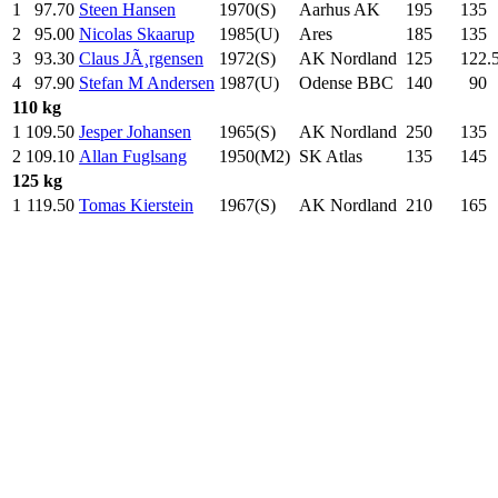
1
97.70
Steen Hansen
1970(S)
Aarhus AK
195
.0
135
.
2
95.00
Nicolas Skaarup
1985(U)
Ares
185
.0
135
.
3
93.30
Claus JÃ¸rgensen
1972(S)
AK Nordland
125
.0
122.
4
97.90
Stefan M Andersen
1987(U)
Odense BBC
140
.0
90
.
110 kg
1
109.50
Jesper Johansen
1965(S)
AK Nordland
250
.0
135
.
2
109.10
Allan Fuglsang
1950(M2)
SK Atlas
135
.0
145
.
125 kg
1
119.50
Tomas Kierstein
1967(S)
AK Nordland
210
.0
165
.