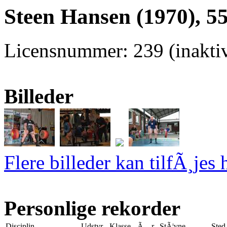
Steen Hansen (1970), 5
Licensnummer: 239 (inaktiv
Billeder
Flere billeder kan tilfÃ¸jes 
Personlige rekorder
Disciplin
Udstyr
Klasse
Ã…r
StÃ¦vne
Sted