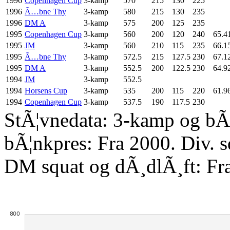
1996
Copenhagen Cup
3-kamp
570
215
130
225
1996
Ã…bne Thy
3-kamp
580
215
130
235
1996
DM A
3-kamp
575
200
125
235
1995
Copenhagen Cup
3-kamp
560
200
120
240
65.4
1995
JM
3-kamp
560
210
115
235
66.1
1995
Ã…bne Thy
3-kamp
572.5
215
127.5
230
67.1
1995
DM A
3-kamp
552.5
200
122.5
230
64.9
1994
JM
3-kamp
552.5
1994
Horsens Cup
3-kamp
535
200
115
220
61.9
1994
Copenhagen Cup
3-kamp
537.5
190
117.5
230
StÃ¦vnedata: 3-kamp og bÃ¦
bÃ¦nkpres: Fra 2000. Div. 
DM squat og dÃ¸dlÃ¸ft: Fr