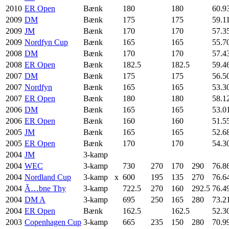
2010
ER Open
Bænk
180
180
60.9
2009
DM
Bænk
175
175
59.1
2009
JM
Bænk
170
170
57.3
2009
Nordfyn Cup
Bænk
165
165
55.7
2008
DM
Bænk
170
170
57.4
2008
ER Open
Bænk
182.5
182.5
59.4
2007
DM
Bænk
175
175
56.5
2007
Nordfyn
Bænk
165
165
53.3
2007
ER Open
Bænk
180
180
58.1
2006
DM
Bænk
165
165
53.0
2006
ER Open
Bænk
160
160
51.5
2005
JM
Bænk
165
165
52.6
2005
ER Open
Bænk
170
170
54.3
2004
JM
3-kamp
2004
WEC
3-kamp
730
270
170
290
76.8
2004
Nordland Cup
3-kamp
x
600
195
135
270
76.6
2004
Ã…bne Thy
3-kamp
722.5
270
160
292.5
76.4
2004
DM A
3-kamp
695
250
165
280
73.2
2004
ER Open
Bænk
162.5
162.5
52.3
2003
Copenhagen Cup
3-kamp
665
235
150
280
70.9