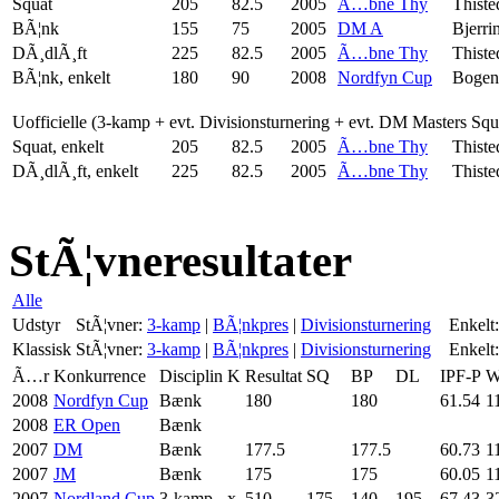
Squat
205
82.5
2005
Ã…bne Thy
Thiste
BÃ¦nk
155
75
2005
DM A
Bjerri
DÃ¸dlÃ¸ft
225
82.5
2005
Ã…bne Thy
Thiste
BÃ¦nk, enkelt
180
90
2008
Nordfyn Cup
Bogen
Uofficielle (3-kamp + evt. Divisionsturnering + evt. DM Masters Sq
Squat, enkelt
205
82.5
2005
Ã…bne Thy
Thiste
DÃ¸dlÃ¸ft, enkelt
225
82.5
2005
Ã…bne Thy
Thiste
StÃ¦vneresultater
Alle
Udstyr
StÃ¦vner:
3-kamp
|
BÃ¦nkpres
|
Divisionsturnering
Enkelt:
Klassisk
StÃ¦vner:
3-kamp
|
BÃ¦nkpres
|
Divisionsturnering
Enkelt:
Ã…r
Konkurrence
Disciplin
K
Resultat
SQ
BP
DL
IPF-P
W
2008
Nordfyn Cup
Bænk
180
180
61.54
1
2008
ER Open
Bænk
2007
DM
Bænk
177.5
177.5
60.73
1
2007
JM
Bænk
175
175
60.05
1
2007
Nordland Cup
3-kamp
x
510
175
140
195
67.43
3