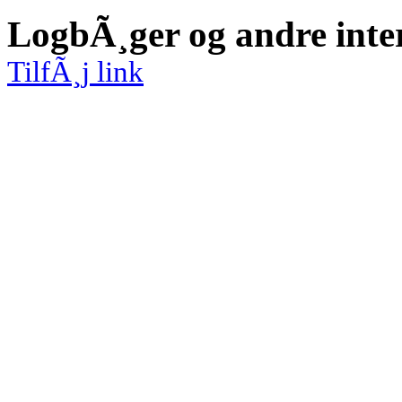
LogbÃ¸ger og andre inte
TilfÃ¸j link