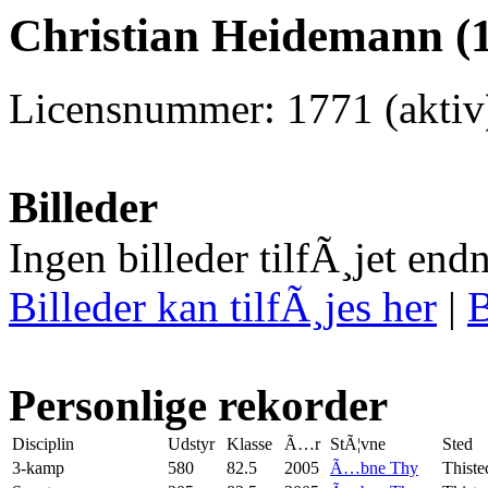
Christian Heidemann (1
Licensnummer: 1771 (aktiv
Billeder
Ingen billeder tilfÃ¸jet end
Billeder kan tilfÃ¸jes her
|
B
Personlige rekorder
Disciplin
Udstyr
Klasse
Ã…r
StÃ¦vne
Sted
3-kamp
580
82.5
2005
Ã…bne Thy
Thiste