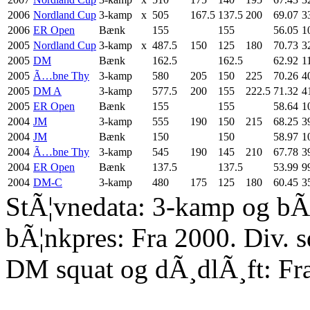
2006
Nordland Cup
3-kamp
x
505
167.5
137.5
200
69.07
3
2006
ER Open
Bænk
155
155
56.05
1
2005
Nordland Cup
3-kamp
x
487.5
150
125
180
70.73
3
2005
DM
Bænk
162.5
162.5
62.92
1
2005
Ã…bne Thy
3-kamp
580
205
150
225
70.26
4
2005
DM A
3-kamp
577.5
200
155
222.5
71.32
4
2005
ER Open
Bænk
155
155
58.64
1
2004
JM
3-kamp
555
190
150
215
68.25
3
2004
JM
Bænk
150
150
58.97
1
2004
Ã…bne Thy
3-kamp
545
190
145
210
67.78
3
2004
ER Open
Bænk
137.5
137.5
53.99
9
2004
DM-C
3-kamp
480
175
125
180
60.45
3
StÃ¦vnedata: 3-kamp og bÃ¦
bÃ¦nkpres: Fra 2000. Div. 
DM squat og dÃ¸dlÃ¸ft: Fr