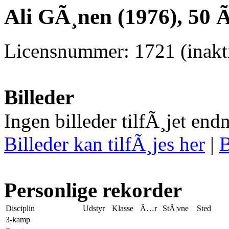
Ali GÃ¸nen (1976), 50 
Licensnummer: 1721 (inakti
Billeder
Ingen billeder tilfÃ¸jet end
Billeder kan tilfÃ¸jes her
|
B
Personlige rekorder
Disciplin
Udstyr
Klasse
Ã…r
StÃ¦vne
Sted
3-kamp