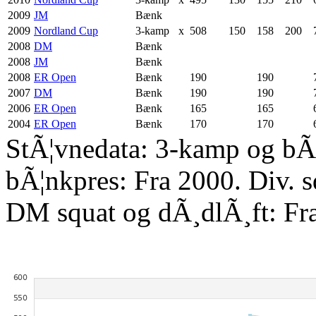
2009
JM
Bænk
2009
Nordland Cup
3-kamp
x
508
150
158
200
2008
DM
Bænk
2008
JM
Bænk
2008
ER Open
Bænk
190
190
2007
DM
Bænk
190
190
2006
ER Open
Bænk
165
165
2004
ER Open
Bænk
170
170
StÃ¦vnedata: 3-kamp og bÃ¦
bÃ¦nkpres: Fra 2000. Div. 
DM squat og dÃ¸dlÃ¸ft: Fr