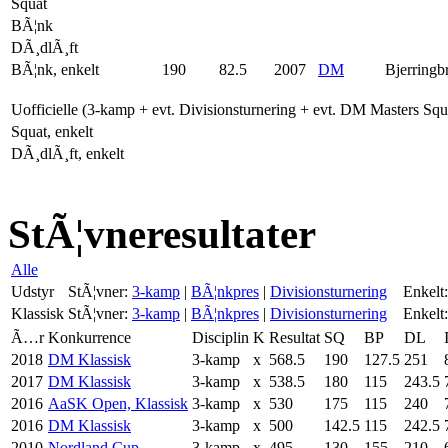
Squat
BÃ¦nk
DÃ¸dlÃ¸ft
BÃ¦nk, enkelt
190
82.5
2007
DM
Bjerringb
Uofficielle (3-kamp + evt. Divisionsturnering + evt. DM Masters Sq
Squat, enkelt
DÃ¸dlÃ¸ft, enkelt
StÃ¦vneresultater
Alle
Udstyr
StÃ¦vner:
3-kamp
|
BÃ¦nkpres
|
Divisionsturnering
Enkelt:
Klassisk
StÃ¦vner:
3-kamp
|
BÃ¦nkpres
|
Divisionsturnering
Enkelt:
Ã…r
Konkurrence
Disciplin
K
Resultat
SQ
BP
DL
2018
DM Klassisk
3-kamp
x
568.5
190
127.5
251
2017
DM Klassisk
3-kamp
x
538.5
180
115
243.5
2016
AaSK Open, Klassisk
3-kamp
x
530
175
115
240
2016
DM Klassisk
3-kamp
x
500
142.5
115
242.5
2010
Nordland Cup
3-kamp
x
495
130
155
210