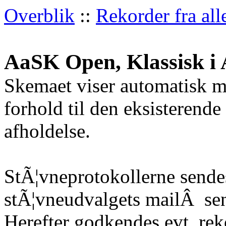
Overblik
::
Rekorder fra all
AaSK Open, Klassisk i 
Skemaet viser automatisk m
forhold til den eksisterende
afholdelse.
StÃ¦vneprotokollerne sendes
stÃ¦vneudvalgets mailÂ
sen
Herefter godkendes evt. re