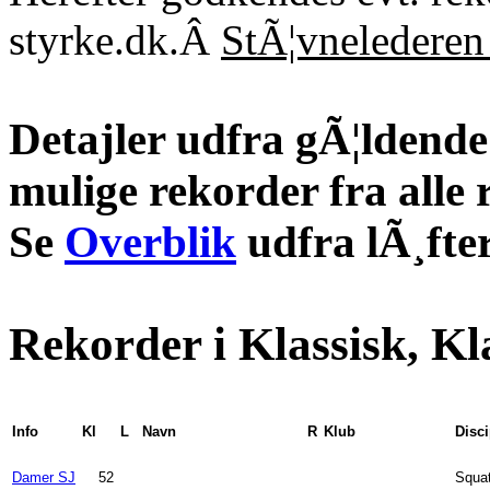
styrke.dk.Â
StÃ¦vnelederen 
Detajler udfra gÃ¦ldende 
mulige rekorder fra alle 
Se
Overblik
udfra lÃ¸fter
Rekorder i Klassisk, Kl
Info
Kl
L
Navn
R
Klub
Disci
Damer SJ
52
Squa