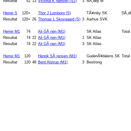
Resultat
52
13
Victoria K Nielsen (SJ)
3
RÃ¸dby M
Herrer S
120+
Thor J Lomborg (S)
TÃ¥rnby SK
DÃ¸dl
Resultat
120+
26
Thomas L Skovgaard (S)
3
Aarhus SVK
Herrer M1
74
Ali GÃ¸nen (M1)
SK Atlas
Total
Resultat
74
22
Ali GÃ¸nen (M1)
1
SK Atlas
Resultat
74
22
Ali GÃ¸nen (M1)
3
SK Atlas
Herrer M1
120
Henrik SÃ¸rensen (M1)
GudenÃ¥dalens SK
Total
Resultat
120
48
Bent Alstrup (M1)
3
Bestrong