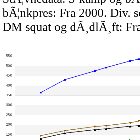
bÃ¦nkpres: Fra 2000. Div. 
DM squat og dÃ¸dlÃ¸ft: Fr