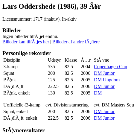
Lars Oddershede (1986), 39 Ã¥r
Licensnummer: 1717 (inaktiv), In-aktiv
Billeder
Ingen billeder tilfÃ¸jet endnu.
Billeder kan tilfÃ¸jes her
|
Billeder af andre lÃ¸ftere
Personlige rekorder
Disciplin
Udstyr
Klasse
Ã…r
StÃ¦vne
3-kamp
535
82.5
2004
Copenhagen Cup
Squat
200
82.5
2006
DM Junior
BÃ¦nk
125
82.5
2005
DM Ungdom
DÃ¸dlÃ¸ft
222.5
82.5
2006
DM Junior
BÃ¦nk, enkelt
130
82.5
2005
DM
Uofficielle (3-kamp + evt. Divisionsturnering + evt. DM Masters Sq
Squat, enkelt
200
82.5
2006
DM Junior
DÃ¸dlÃ¸ft, enkelt
222.5
82.5
2006
DM Junior
StÃ¦vneresultater