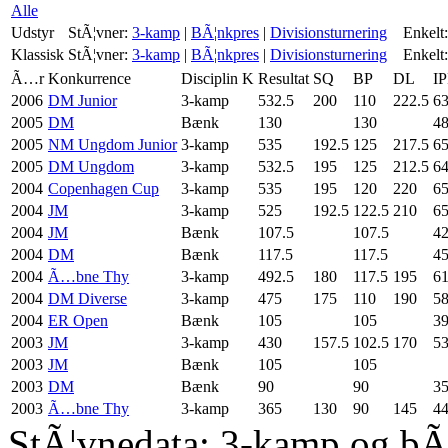
Alle
Udstyr
StÃ¦vner:
3-kamp
|
BÃ¦nkpres
|
Divisionsturnering
Enkelt:
Klassisk
StÃ¦vner:
3-kamp
|
BÃ¦nkpres
|
Divisionsturnering
Enkelt:
Ã…r
Konkurrence
Disciplin
K
Resultat
SQ
BP
DL
IP
2006
DM Junior
3-kamp
532.5
200
110
222.5
63
2005
DM
Bænk
130
130
48
2005
NM Ungdom Junior
3-kamp
535
192.5
125
217.5
65
2005
DM Ungdom
3-kamp
532.5
195
125
212.5
64
2004
Copenhagen Cup
3-kamp
535
195
120
220
65
2004
JM
3-kamp
525
192.5
122.5
210
65
2004
JM
Bænk
107.5
107.5
42
2004
DM
Bænk
117.5
117.5
45
2004
Ã…bne Thy
3-kamp
492.5
180
117.5
195
61
2004
DM Diverse
3-kamp
475
175
110
190
58
2004
ER Open
Bænk
105
105
39
2003
JM
3-kamp
430
157.5
102.5
170
53
2003
JM
Bænk
105
105
2003
DM
Bænk
90
90
35
2003
Ã…bne Thy
3-kamp
365
130
90
145
44
StÃ¦vnedata: 3-kamp og bÃ¦