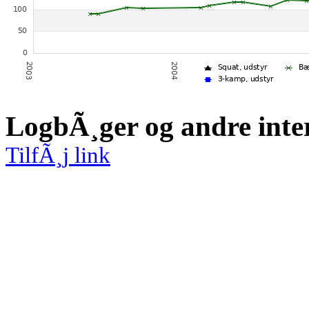
LogbÃ¸ger og andre inte
TilfÃ¸j link