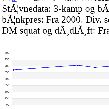
StÃ¦vnedata: 3-kamp og bÃ¦
bÃ¦nkpres: Fra 2000. Div. 
DM squat og dÃ¸dlÃ¸ft: Fr