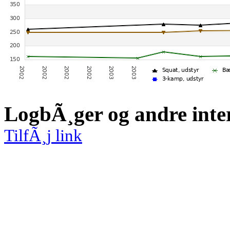
LogbÃ¸ger og andre inte
TilfÃ¸j link