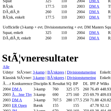
Squat
325
110
2004
DM A
R
BÃ¦nk
177.5
110
2003
DM A
T
DÃ¸dlÃ¸ft
260
110
2004
DM A
R
BÃ¦nk, enkelt
177.5
110
2003
DM A
T
Uofficielle (3-kamp + evt. Divisionsturnering + evt. DM Masters Sq
Squat, enkelt
325
110
2004
DM A
R
DÃ¸dlÃ¸ft, enkelt
260
110
2004
DM A
R
StÃ¦vneresultater
Alle
Udstyr
StÃ¦vner:
3-kamp
|
BÃ¦nkpres
|
Divisionsturnering
Enkelt:
Klassisk
StÃ¦vner:
3-kamp
|
BÃ¦nkpres
|
Divisionsturnering
Enkelt:
Ã…r
Konkurrence
Disciplin
K
Resultat
SQ
BP
DL
IPF-P
Wilks
2004
DM A
3-kamp
760
325
175
260
76.49
448.93
2003
Ã…bne Thy
3-kamp
690
275
160
255
69.79
409.03
2003
DM A
3-kamp
707.5
280
177.5
250
71.88
420.82
2003
ER Open
Bænk
155
155
47.78
92.12
2002
JM
3-kamp
670
260
160
250
69.38
404.48