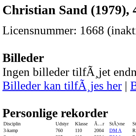
Christian Sand (1979),
Licensnummer: 1668 (inakti
Billeder
Ingen billeder tilfÃ¸jet end
Billeder kan tilfÃ¸jes her
|
B
Personlige rekorder
Disciplin
Udstyr
Klasse
Ã…r
StÃ¦vne
S
3-kamp
760
110
2004
DM A
R