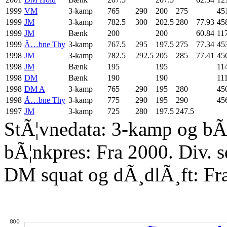
1999
VM
3-kamp
765
290
200
275
45
1999
JM
3-kamp
782.5
300
202.5
280
77.93
45
1999
JM
Bænk
200
200
60.84
11
1999
Ã…bne Thy
3-kamp
767.5
295
197.5
275
77.34
45
1998
JM
3-kamp
782.5
292.5
205
285
77.41
45
1998
JM
Bænk
195
195
11
1998
DM
Bænk
190
190
11
1998
DM A
3-kamp
765
290
195
280
45
1998
Ã…bne Thy
3-kamp
775
290
195
290
45
1997
JM
3-kamp
725
280
197.5
247.5
StÃ¦vnedata: 3-kamp og bÃ¦
bÃ¦nkpres: Fra 2000. Div. 
DM squat og dÃ¸dlÃ¸ft: Fr