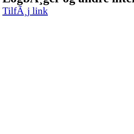
TilfÃ¸j link