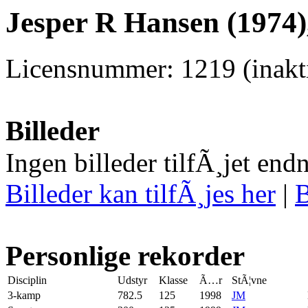
Jesper R Hansen (1974)
Licensnummer: 1219 (inakti
Billeder
Ingen billeder tilfÃ¸jet end
Billeder kan tilfÃ¸jes her
|
B
Personlige rekorder
Disciplin
Udstyr
Klasse
Ã…r
StÃ¦vne
3-kamp
782.5
125
1998
JM