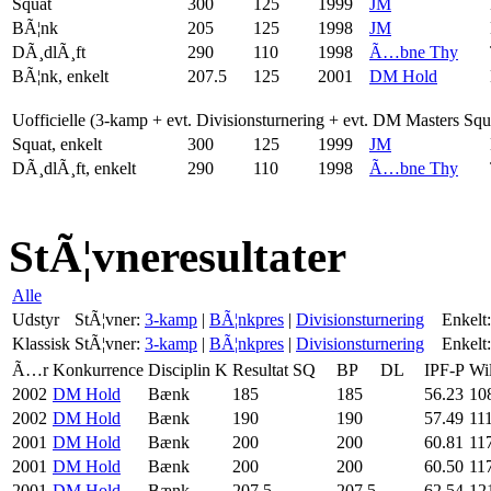
Squat
300
125
1999
JM
BÃ¦nk
205
125
1998
JM
DÃ¸dlÃ¸ft
290
110
1998
Ã…bne Thy
BÃ¦nk, enkelt
207.5
125
2001
DM Hold
Uofficielle (3-kamp + evt. Divisionsturnering + evt. DM Masters Sq
Squat, enkelt
300
125
1999
JM
DÃ¸dlÃ¸ft, enkelt
290
110
1998
Ã…bne Thy
StÃ¦vneresultater
Alle
Udstyr
StÃ¦vner:
3-kamp
|
BÃ¦nkpres
|
Divisionsturnering
Enkelt:
Klassisk
StÃ¦vner:
3-kamp
|
BÃ¦nkpres
|
Divisionsturnering
Enkelt:
Ã…r
Konkurrence
Disciplin
K
Resultat
SQ
BP
DL
IPF-P
Wi
2002
DM Hold
Bænk
185
185
56.23
10
2002
DM Hold
Bænk
190
190
57.49
11
2001
DM Hold
Bænk
200
200
60.81
11
2001
DM Hold
Bænk
200
200
60.50
11
2001
DM Hold
Bænk
207.5
207.5
62.54
12