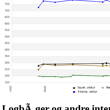
LogbÃ¸ger og andre inte