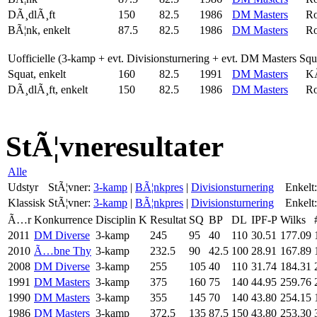
DÃ¸dlÃ¸ft
150
82.5
1986
DM Masters
Ro
BÃ¦nk, enkelt
87.5
82.5
1986
DM Masters
Ro
Uofficielle (3-kamp + evt. Divisionsturnering + evt. DM Masters Sq
Squat, enkelt
160
82.5
1991
DM Masters
K
DÃ¸dlÃ¸ft, enkelt
150
82.5
1986
DM Masters
Ro
StÃ¦vneresultater
Alle
Udstyr
StÃ¦vner:
3-kamp
|
BÃ¦nkpres
|
Divisionsturnering
Enkelt:
Klassisk
StÃ¦vner:
3-kamp
|
BÃ¦nkpres
|
Divisionsturnering
Enkelt:
Ã…r
Konkurrence
Disciplin
K
Resultat
SQ
BP
DL
IPF-P
Wilks
2011
DM Diverse
3-kamp
245
95
40
110
30.51
177.09
2010
Ã…bne Thy
3-kamp
232.5
90
42.5
100
28.91
167.89
2008
DM Diverse
3-kamp
255
105
40
110
31.74
184.31
1991
DM Masters
3-kamp
375
160
75
140
44.95
259.76
1990
DM Masters
3-kamp
355
145
70
140
43.80
254.15
1986
DM Masters
3-kamp
372.5
135
87.5
150
43.80
253.30