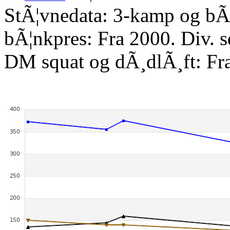
StÃ¦vnedata: 3-kamp og bÃ¦
bÃ¦nkpres: Fra 2000. Div. 
DM squat og dÃ¸dlÃ¸ft: Fr