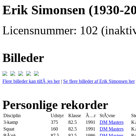
Erik Simonsen (1930-2
Licensnummer: 102 (inaktiv
Billeder
Flere billeder kan tilfÃ¸jes her
|
Se flere billeder af Erik Simonsen her
Personlige rekorder
Disciplin
Udstyr
Klasse
Ã…r
StÃ¦vne
St
3-kamp
375
82.5
1991
DM Masters
K
Squat
160
82.5
1991
DM Masters
K
BÃ¦nk
87.5
82.5
1986
DM Masters
Ro