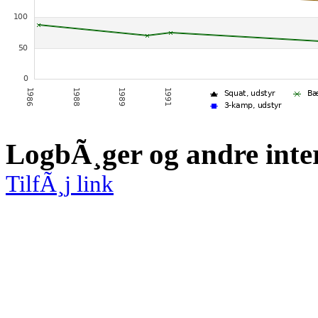
LogbÃ¸ger og andre inte
TilfÃ¸j link