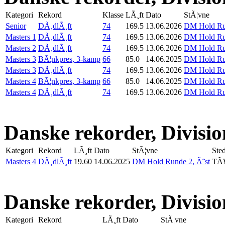
Kategori
Rekord
Klasse
LÃ¸ft
Dato
StÃ¦vne
Senior
DÃ¸dlÃ¸ft
74
169.5
13.06.2026
DM Hold Run
Masters 1
DÃ¸dlÃ¸ft
74
169.5
13.06.2026
DM Hold Run
Masters 2
DÃ¸dlÃ¸ft
74
169.5
13.06.2026
DM Hold Run
Masters 3
BÃ¦nkpres, 3-kamp
66
85.0
14.06.2025
DM Hold Run
Masters 3
DÃ¸dlÃ¸ft
74
169.5
13.06.2026
DM Hold Run
Masters 4
BÃ¦nkpres, 3-kamp
66
85.0
14.06.2025
DM Hold Run
Masters 4
DÃ¸dlÃ¸ft
74
169.5
13.06.2026
DM Hold Run
Danske rekorder, Divisio
Kategori
Rekord
LÃ¸ft
Dato
StÃ¦vne
Ste
Masters 4
DÃ¸dlÃ¸ft
19.60
14.06.2025
DM Hold Runde 2, Ã˜st
TÃ¥
Danske rekorder, Division
Kategori
Rekord
LÃ¸ft
Dato
StÃ¦vne