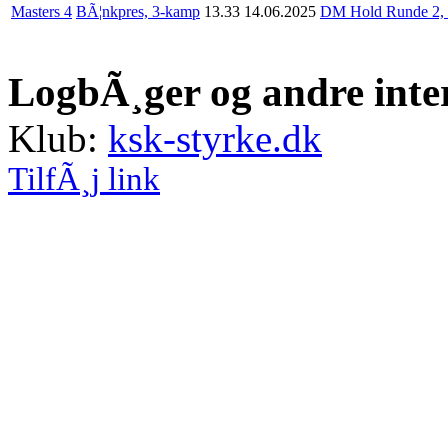
Masters 4
BÃ¦nkpres, 3-kamp
13.33
14.06.2025
DM Hold Runde 2, 
LogbÃ¸ger og andre inte
Klub:
ksk-styrke.dk
TilfÃ¸j link