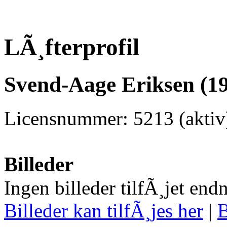
LÃ¸fterprofil
Svend-Aage Eriksen (19
Licensnummer: 5213 (akti
Billeder
Ingen billeder tilfÃ¸jet end
Billeder kan tilfÃ¸jes her
|
B