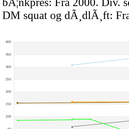
bÃ¦nkpres: Fra 2000. Div. 
DM squat og dÃ¸dlÃ¸ft: Fr