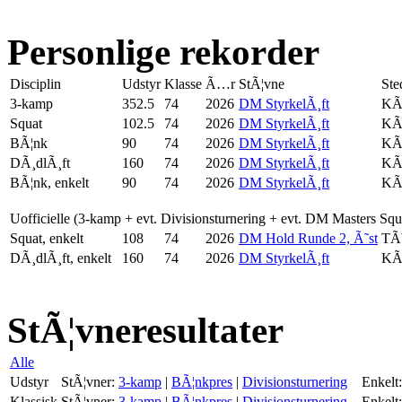
Personlige rekorder
Disciplin
Udstyr
Klasse
Ã…r
StÃ¦vne
Ste
3-kamp
352.5
74
2026
DM StyrkelÃ¸ft
KÃ
Squat
102.5
74
2026
DM StyrkelÃ¸ft
KÃ
BÃ¦nk
90
74
2026
DM StyrkelÃ¸ft
KÃ
DÃ¸dlÃ¸ft
160
74
2026
DM StyrkelÃ¸ft
KÃ
BÃ¦nk, enkelt
90
74
2026
DM StyrkelÃ¸ft
KÃ
Uofficielle (3-kamp + evt. Divisionsturnering + evt. DM Masters Sq
Squat, enkelt
108
74
2026
DM Hold Runde 2, Ã˜st
TÃ
DÃ¸dlÃ¸ft, enkelt
160
74
2026
DM StyrkelÃ¸ft
KÃ
StÃ¦vneresultater
Alle
Udstyr
StÃ¦vner:
3-kamp
|
BÃ¦nkpres
|
Divisionsturnering
Enkelt:
Klassisk
StÃ¦vner:
3-kamp
|
BÃ¦nkpres
|
Divisionsturnering
Enkelt: