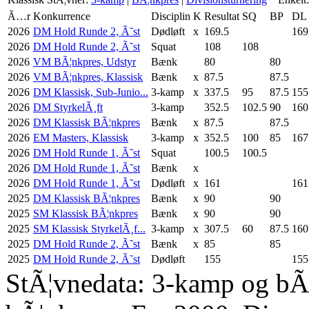
Ã…r
Konkurrence
Disciplin
K
Resultat
SQ
BP
DL
2026
DM Hold Runde 2, Ã˜st
Dødløft
x
169.5
169
2026
DM Hold Runde 2, Ã˜st
Squat
108
108
2026
VM BÃ¦nkpres, Udstyr
Bænk
80
80
2026
VM BÃ¦nkpres, Klassisk
Bænk
x
87.5
87.5
2026
DM Klassisk, Sub-Junio...
3-kamp
x
337.5
95
87.5
155
2026
DM StyrkelÃ¸ft
3-kamp
352.5
102.5
90
160
2026
DM Klassisk BÃ¦nkpres
Bænk
x
87.5
87.5
2026
EM Masters, Klassisk
3-kamp
x
352.5
100
85
167
2026
DM Hold Runde 1, Ã˜st
Squat
100.5
100.5
2026
DM Hold Runde 1, Ã˜st
Bænk
x
2026
DM Hold Runde 1, Ã˜st
Dødløft
x
161
161
2025
DM Klassisk BÃ¦nkpres
Bænk
x
90
90
2025
SM Klassisk BÃ¦nkpres
Bænk
x
90
90
2025
SM Klassisk StyrkelÃ¸f...
3-kamp
x
307.5
60
87.5
160
2025
DM Hold Runde 2, Ã˜st
Bænk
x
85
85
2025
DM Hold Runde 2, Ã˜st
Dødløft
155
155
StÃ¦vnedata: 3-kamp og bÃ¦