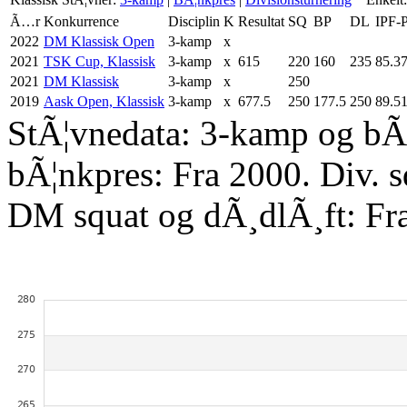
Ã…r
Konkurrence
Disciplin
K
Resultat
SQ
BP
DL
IPF-
2022
DM Klassisk Open
3-kamp
x
2021
TSK Cup, Klassisk
3-kamp
x
615
220
160
235
85.3
2021
DM Klassisk
3-kamp
x
250
2019
Aask Open, Klassisk
3-kamp
x
677.5
250
177.5
250
89.5
StÃ¦vnedata: 3-kamp og bÃ¦
bÃ¦nkpres: Fra 2000. Div. 
DM squat og dÃ¸dlÃ¸ft: Fr