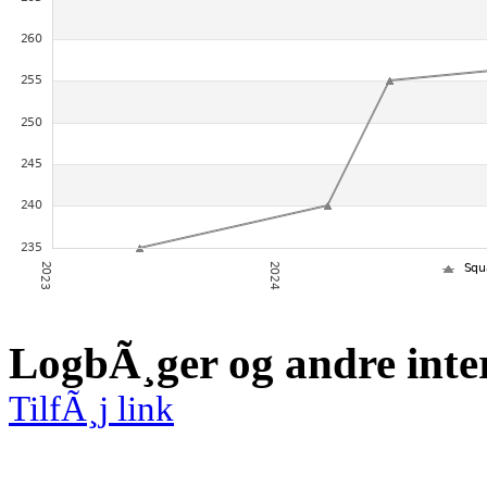
LogbÃ¸ger og andre inte
TilfÃ¸j link