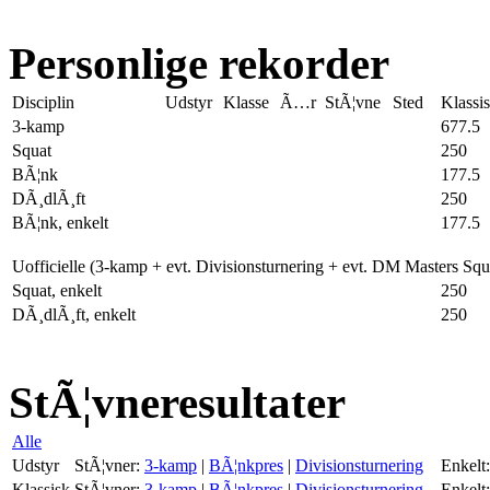
Personlige rekorder
Disciplin
Udstyr
Klasse
Ã…r
StÃ¦vne
Sted
Klassi
3-kamp
677.5
Squat
250
BÃ¦nk
177.5
DÃ¸dlÃ¸ft
250
BÃ¦nk, enkelt
177.5
Uofficielle (3-kamp + evt. Divisionsturnering + evt. DM Masters Sq
Squat, enkelt
250
DÃ¸dlÃ¸ft, enkelt
250
StÃ¦vneresultater
Alle
Udstyr
StÃ¦vner:
3-kamp
|
BÃ¦nkpres
|
Divisionsturnering
Enkelt:
Klassisk
StÃ¦vner:
3-kamp
|
BÃ¦nkpres
|
Divisionsturnering
Enkelt: