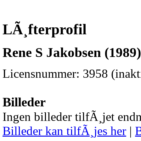
LÃ¸fterprofil
Rene S Jakobsen (1989)
Licensnummer: 3958 (inakti
Billeder
Ingen billeder tilfÃ¸jet end
Billeder kan tilfÃ¸jes her
|
B