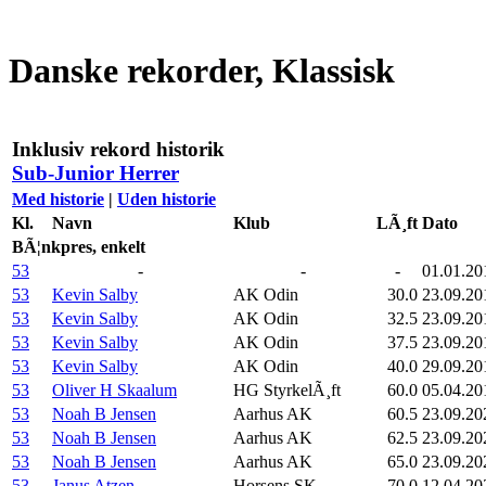
Danske rekorder, Klassisk
Inklusiv rekord historik
Sub-Junior Herrer
Med historie
|
Uden historie
Kl.
Navn
Klub
LÃ¸ft
Dato
BÃ¦nkpres, enkelt
53
-
-
-
01.01.20
53
Kevin Salby
AK Odin
30.0
23.09.20
53
Kevin Salby
AK Odin
32.5
23.09.20
53
Kevin Salby
AK Odin
37.5
23.09.20
53
Kevin Salby
AK Odin
40.0
29.09.20
53
Oliver H Skaalum
HG StyrkelÃ¸ft
60.0
05.04.20
53
Noah B Jensen
Aarhus AK
60.5
23.09.20
53
Noah B Jensen
Aarhus AK
62.5
23.09.20
53
Noah B Jensen
Aarhus AK
65.0
23.09.20
53
Janus Atzen
Horsens SK
70.0
12.04.20