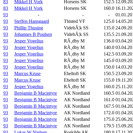
83
Mikkel H Vork
Horsens SK
152.5
12.09.20
83
Mikkel H Vork
Horsens SK
160.0
16.11.20
93
-
-
-
01.01.20
93
Steffen Hansgaard
Thisted VF
125.0
14.05.20
93
Phillip Thusing
VidebÃ¦k SS
135.0
24.09.20
93
Johannes B Poulsen
VidebÃ¦k SS
135.5
21.09.20
93
Jesper Vogelius
RÃ¸dby M
136.0
03.04.20
93
Jesper Vogelius
RÃ¸dby M
140.0
03.04.20
93
Jesper Vogelius
RÃ¸dby M
142.5
03.09.20
93
Jesper Vogelius
RÃ¸dby M
145.0
03.09.20
93
Jesper Vogelius
RÃ¸dby M
150.0
14.03.20
93
Marcus Kruse
Ebeltoft SK
150.5
23.09.20
93
Marcus Kruse
Ebeltoft SK
155.0
19.11.20
93
Jesper Vogelius
RÃ¸dby M
160.0
25.11.20
93
Benjamin B Macintyre
AK Nordland
160.5
01.04.20
93
Benjamin B Macintyre
AK Nordland
161.0
01.04.20
93
Benjamin B Macintyre
AK Nordland
167.5
01.04.20
93
Benjamin B Macintyre
AK Nordland
172.0
01.04.20
93
Benjamin B Macintyre
AK Nordland
175.0
25.06.20
93
Benjamin B Macintyre
AK Nordland
179.5
15.09.20
93
Lukas W Nielsen
Roskilde AK
180.0
17.11.20