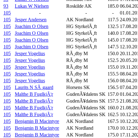
93
Lukas W Nielsen
Roskilde AK
185.0
06.04.20
105
-
-
-
01.01.20
105
Jesper Andersen
AK Nordland
117.5
24.09.20
105
Joachim O Olsen
HG StyrkelÃ¸ft
132.5
17.08.20
105
Joachim O Olsen
HG StyrkelÃ¸ft
140.0
17.08.20
105
Joachim O Olsen
HG StyrkelÃ¸ft
145.0
17.08.20
105
Joachim O Olsen
HG StyrkelÃ¸ft
147.5
12.10.20
105
Jesper Vogelius
RÃ¸dby M
150.0
20.11.20
105
Jesper Vogelius
RÃ¸dby M
152.5
20.05.20
105
Jesper Vogelius
RÃ¸dby M
155.0
19.11.20
105
Jesper Vogelius
RÃ¸dby M
155.5
08.04.20
105
Jesper Vogelius
RÃ¸dby M
156.0
08.04.20
105
Laurits N SÃ¸gaard
Horsens SK
156.5
07.04.20
105
Malthe B FuglkjÃ¦r
GudenÃ¥dalens SK
157.0
01.04.20
105
Malthe B FuglkjÃ¦r
GudenÃ¥dalens SK
157.5
21.08.20
105
Malthe B FuglkjÃ¦r
GudenÃ¥dalens SK
160.0
21.08.20
105
Malthe B FuglkjÃ¦r
GudenÃ¥dalens SK
162.5
10.12.20
105
Benjamin B Macintyre
AK Nordland
167.5
10.12.20
105
Benjamin B Macintyre
AK Nordland
170.0
10.12.20
105
Benjamin B Macintyre
AK Nordland
175.0
17.11.20