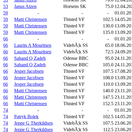
53
Janus Atzen
Horsens SK
75.0
12.04.20
59
-
-
-
01.01.20
59
Matti Christensen
Thisted VF
102.5
14.05.20
59
Matti Christensen
Thisted VF
130.0
13.09.20
59
Matti Christensen
Thisted VF
135.0
13.09.20
66
-
-
-
01.01.20
66
Laurits A Mouritsen
VidebÃ¦k SS
65.0
18.06.20
66
Laurits A Mouritsen
VidebÃ¦k SS
72.5
24.09.20
66
Sahand Q Zadeh
Odense BBC
95.0
24.11.20
66
Sahand Q Zadeh
Odense BBC
105.0
24.11.20
66
Jesper Jacobsen
Thisted VF
107.5
17.08.20
66
Jesper Jacobsen
Thisted VF
108.0
13.09.20
66
Jesper Jacobsen
Thisted VF
110.0
13.09.20
66
Matti Christensen
Thisted VF
140.0
23.11.20
66
Matti Christensen
Thisted VF
147.5
23.11.20
66
Matti Christensen
Thisted VF
152.5
23.11.20
74
-
-
-
01.01.20
74
Patryk Bolek
Thisted VF
102.5
14.05.20
74
Jeppe G Therkildsen
VidebÃ¦k SS
107.5
23.06.20
74
Jeppe G Therkildsen
VidebÃ¦k SS
112.5
23.06.20