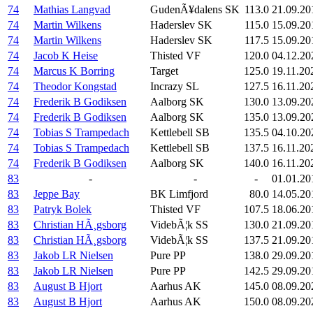
74
Mathias Langvad
GudenÃ¥dalens SK
113.0
21.09.20
74
Martin Wilkens
Haderslev SK
115.0
15.09.20
74
Martin Wilkens
Haderslev SK
117.5
15.09.20
74
Jacob K Heise
Thisted VF
120.0
04.12.20
74
Marcus K Borring
Target
125.0
19.11.20
74
Theodor Kongstad
Incrazy SL
127.5
16.11.20
74
Frederik B Godiksen
Aalborg SK
130.0
13.09.20
74
Frederik B Godiksen
Aalborg SK
135.0
13.09.20
74
Tobias S Trampedach
Kettlebell SB
135.5
04.10.20
74
Tobias S Trampedach
Kettlebell SB
137.5
16.11.20
74
Frederik B Godiksen
Aalborg SK
140.0
16.11.20
83
-
-
-
01.01.20
83
Jeppe Bay
BK Limfjord
80.0
14.05.20
83
Patryk Bolek
Thisted VF
107.5
18.06.20
83
Christian HÃ¸gsborg
VidebÃ¦k SS
130.0
21.09.20
83
Christian HÃ¸gsborg
VidebÃ¦k SS
137.5
21.09.20
83
Jakob LR Nielsen
Pure PP
138.0
29.09.20
83
Jakob LR Nielsen
Pure PP
142.5
29.09.20
83
August B Hjort
Aarhus AK
145.0
08.09.20
83
August B Hjort
Aarhus AK
150.0
08.09.20