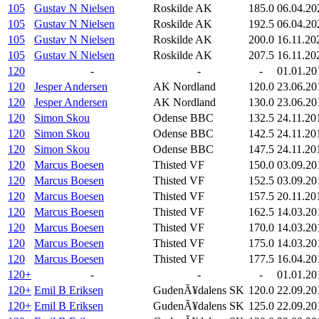
105
Gustav N Nielsen
Roskilde AK
185.0
06.04.20
105
Gustav N Nielsen
Roskilde AK
192.5
06.04.20
105
Gustav N Nielsen
Roskilde AK
200.0
16.11.20
105
Gustav N Nielsen
Roskilde AK
207.5
16.11.20
120
-
-
-
01.01.20
120
Jesper Andersen
AK Nordland
120.0
23.06.20
120
Jesper Andersen
AK Nordland
130.0
23.06.20
120
Simon Skou
Odense BBC
132.5
24.11.20
120
Simon Skou
Odense BBC
142.5
24.11.20
120
Simon Skou
Odense BBC
147.5
24.11.20
120
Marcus Boesen
Thisted VF
150.0
03.09.20
120
Marcus Boesen
Thisted VF
152.5
03.09.20
120
Marcus Boesen
Thisted VF
157.5
20.11.20
120
Marcus Boesen
Thisted VF
162.5
14.03.20
120
Marcus Boesen
Thisted VF
170.0
14.03.20
120
Marcus Boesen
Thisted VF
175.0
14.03.20
120
Marcus Boesen
Thisted VF
177.5
16.04.20
120+
-
-
-
01.01.20
120+
Emil B Eriksen
GudenÃ¥dalens SK
120.0
22.09.20
120+
Emil B Eriksen
GudenÃ¥dalens SK
125.0
22.09.20