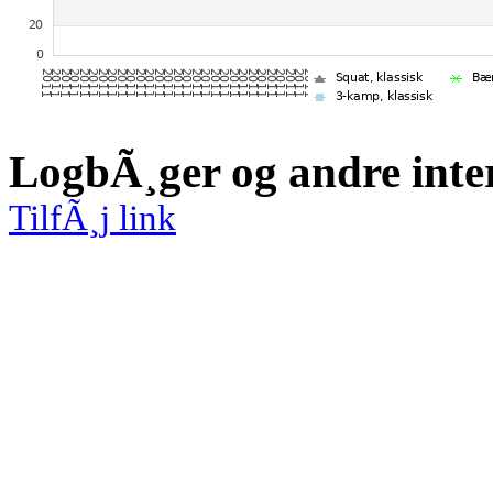
LogbÃ¸ger og andre inte
TilfÃ¸j link