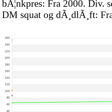
bÃ¦nkpres: Fra 2000. Div. 
DM squat og dÃ¸dlÃ¸ft: Fr