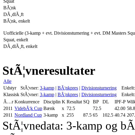
Squat
BÃ¦nk
DÃ¸dlÃ¸ft
BÃ¦nk, enkelt
Uofficielle (3-kamp + evt. Divisionsturnering + evt. DM Masters Sq
Squat, enkelt
DÃ¸dlÃ¸ft, enkelt
StÃ¦vneresultater
Alle
Udstyr
StÃ¦vner:
3-kamp
|
BÃ¦nkpres
|
Divisionsturnering
Enkelt:
Klassisk
StÃ¦vner:
3-kamp
|
BÃ¦nkpres
|
Divisionsturnering
Enkelt:
Ã…r
Konkurrence
Disciplin
K
Resultat
SQ
BP
DL
IPF-P
Wil
2011
VidebÃ¦k Cup
Bænk
x
72.5
72.5
42.00
58.
2011
Nordland Cup
3-kamp
x
255
87.5
65
102.5
40.74
207
StÃ¦vnedata: 3-kamp og bÃ¦