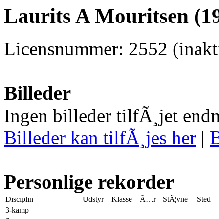
Laurits A Mouritsen (1
Licensnummer: 2552 (inakti
Billeder
Ingen billeder tilfÃ¸jet end
Billeder kan tilfÃ¸jes her
|
B
Personlige rekorder
Disciplin
Udstyr
Klasse
Ã…r
StÃ¦vne
Sted
3-kamp