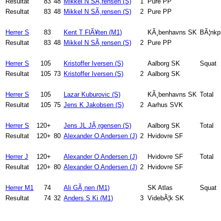
Resultat
83
48
Mikkel N SÃ¸rensen (S)
1
Pure PP
Resultat
83
48
Mikkel N SÃ¸rensen (S)
2
Pure PP
Herrer S
83
Kent T FlÃ¥ten (M1)
KÃ¸benhavns SK
BÃ¦nkpr
Resultat
83
48
Mikkel N SÃ¸rensen (S)
2
Pure PP
Herrer S
105
Kristoffer Iversen (S)
Aalborg SK
Squat
Resultat
105
73
Kristoffer Iversen (S)
2
Aalborg SK
Herrer S
105
Lazar Kuburovic (S)
KÃ¸benhavns SK
Total
Resultat
105
75
Jens K Jakobsen (S)
2
Aarhus SVK
Herrer S
120+
Jens JL JÃ¸rgensen (S)
Aalborg SK
Total
Resultat
120+
80
Alexander O Andersen (J)
2
Hvidovre SF
Herrer J
120+
Alexander O Andersen (J)
Hvidovre SF
Total
Resultat
120+
80
Alexander O Andersen (J)
2
Hvidovre SF
Herrer M1
74
Ali GÃ¸nen (M1)
SK Atlas
Squat
Resultat
74
32
Anders S Ki (M1)
3
VidebÃ¦k SK