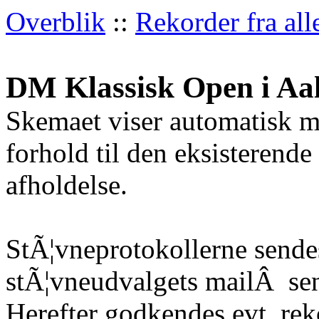
Overblik
::
Rekorder fra all
DM Klassisk Open i Aa
Skemaet viser automatisk m
forhold til den eksisterende
afholdelse.
StÃ¦vneprotokollerne sendes
stÃ¦vneudvalgets mailÂ
sen
Herefter godkendes evt. re