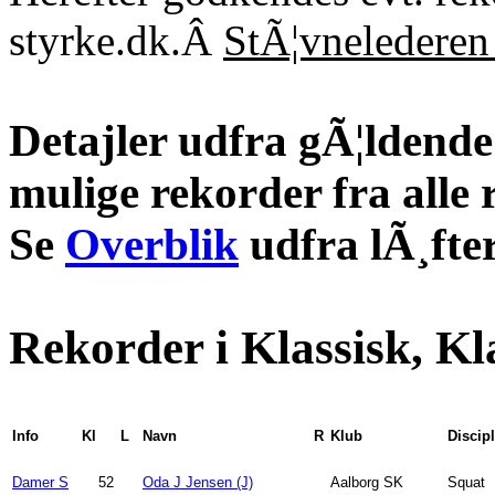
styrke.dk.Â
StÃ¦vnelederen 
Detajler udfra gÃ¦ldende 
mulige rekorder fra alle 
Se
Overblik
udfra lÃ¸fter
Rekorder i Klassisk, Kl
Info
Kl
L
Navn
R
Klub
Discipl
Damer S
52
Oda J Jensen (J)
Aalborg SK
Squat