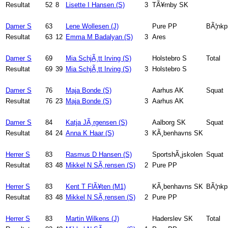
Resultat
52
8
Lisette I Hansen (S)
3
TÃ¥rnby SK
Damer S
63
Lene Wollesen (J)
Pure PP
BÃ¦nkp
Resultat
63
12
Emma M Badalyan (S)
3
Ares
Damer S
69
Mia SchjÃ¸tt Irving (S)
Holstebro S
Total
Resultat
69
39
Mia SchjÃ¸tt Irving (S)
3
Holstebro S
Damer S
76
Maja Bonde (S)
Aarhus AK
Squat
Resultat
76
23
Maja Bonde (S)
3
Aarhus AK
Damer S
84
Katja JÃ¸rgensen (S)
Aalborg SK
Squat
Resultat
84
24
Anna K Haar (S)
3
KÃ¸benhavns SK
Herrer S
83
Rasmus D Hansen (S)
SportshÃ¸jskolen
Squat
Resultat
83
48
Mikkel N SÃ¸rensen (S)
2
Pure PP
Herrer S
83
Kent T FlÃ¥ten (M1)
KÃ¸benhavns SK
BÃ¦nkp
Resultat
83
48
Mikkel N SÃ¸rensen (S)
2
Pure PP
Herrer S
83
Martin Wilkens (J)
Haderslev SK
Total