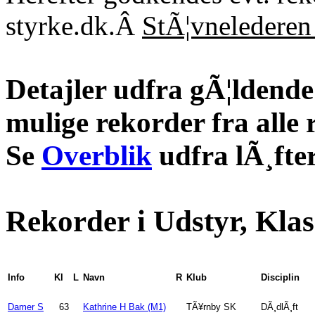
styrke.dk.Â
StÃ¦vnelederen 
Detajler udfra gÃ¦ldende 
mulige rekorder fra alle 
Se
Overblik
udfra lÃ¸fter
Rekorder i Udstyr, Klas
Info
Kl
L
Navn
R
Klub
Disciplin
Damer S
63
Kathrine H Bak (M1)
TÃ¥rnby SK
DÃ¸dlÃ¸ft