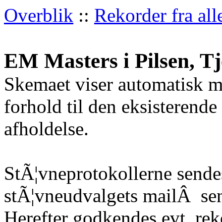
Overblik
::
Rekorder fra all
EM Masters i Pilsen, Tj
Skemaet viser automatisk m
forhold til den eksisterende
afholdelse.
StÃ¦vneprotokollerne sendes
stÃ¦vneudvalgets mailÂ
sen
Herefter godkendes evt. re