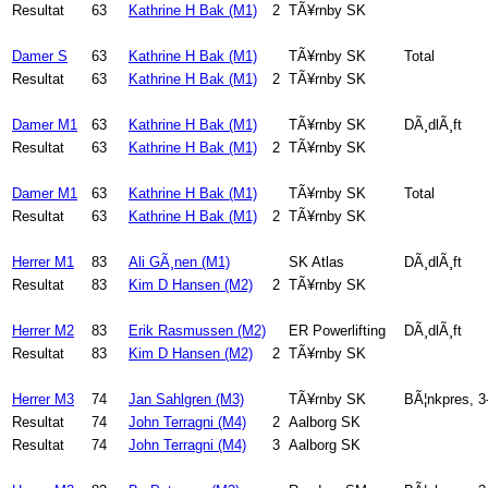
Resultat
63
Kathrine H Bak (M1)
2
TÃ¥rnby SK
Damer S
63
Kathrine H Bak (M1)
TÃ¥rnby SK
Total
Resultat
63
Kathrine H Bak (M1)
2
TÃ¥rnby SK
Damer M1
63
Kathrine H Bak (M1)
TÃ¥rnby SK
DÃ¸dlÃ¸ft
Resultat
63
Kathrine H Bak (M1)
2
TÃ¥rnby SK
Damer M1
63
Kathrine H Bak (M1)
TÃ¥rnby SK
Total
Resultat
63
Kathrine H Bak (M1)
2
TÃ¥rnby SK
Herrer M1
83
Ali GÃ¸nen (M1)
SK Atlas
DÃ¸dlÃ¸ft
Resultat
83
Kim D Hansen (M2)
2
TÃ¥rnby SK
Herrer M2
83
Erik Rasmussen (M2)
ER Powerlifting
DÃ¸dlÃ¸ft
Resultat
83
Kim D Hansen (M2)
2
TÃ¥rnby SK
Herrer M3
74
Jan Sahlgren (M3)
TÃ¥rnby SK
BÃ¦nkpres, 
Resultat
74
John Terragni (M4)
2
Aalborg SK
Resultat
74
John Terragni (M4)
3
Aalborg SK