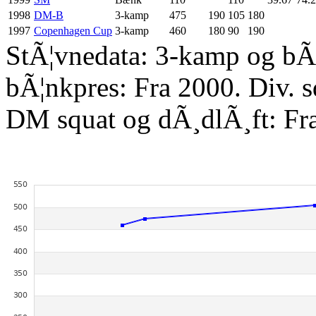
1998
DM-B
3-kamp
475
190
105
180
1997
Copenhagen Cup
3-kamp
460
180
90
190
StÃ¦vnedata: 3-kamp og bÃ¦
bÃ¦nkpres: Fra 2000. Div. 
DM squat og dÃ¸dlÃ¸ft: Fr