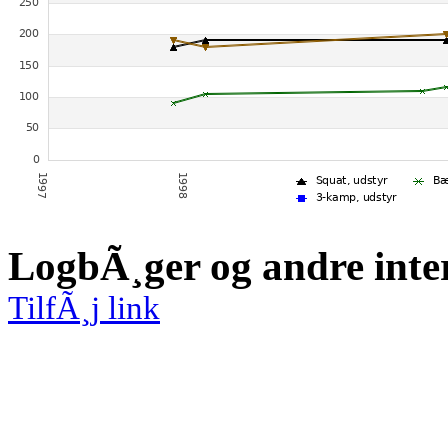
LogbÃ¸ger og andre inte
TilfÃ¸j link