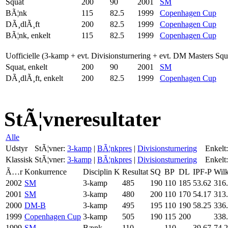
Squat
200
90
2001
SM
BÃ¦nk
115
82.5
1999
Copenhagen Cup
DÃ¸dlÃ¸ft
200
82.5
1999
Copenhagen Cup
BÃ¦nk, enkelt
115
82.5
1999
Copenhagen Cup
Uofficielle (3-kamp + evt. Divisionsturnering + evt. DM Masters Sq
Squat, enkelt
200
90
2001
SM
DÃ¸dlÃ¸ft, enkelt
200
82.5
1999
Copenhagen Cup
StÃ¦vneresultater
Alle
Udstyr
StÃ¦vner:
3-kamp
|
BÃ¦nkpres
|
Divisionsturnering
Enkelt:
Klassisk
StÃ¦vner:
3-kamp
|
BÃ¦nkpres
|
Divisionsturnering
Enkelt:
Ã…r
Konkurrence
Disciplin
K
Resultat
SQ
BP
DL
IPF-P
Wil
2002
SM
3-kamp
485
190
110
185
53.62
316
2001
SM
3-kamp
480
200
110
170
54.17
313
2000
DM-B
3-kamp
495
195
110
190
58.25
336
1999
Copenhagen Cup
3-kamp
505
190
115
200
338
1999
SM
Bænk
110
110
39.67
74.