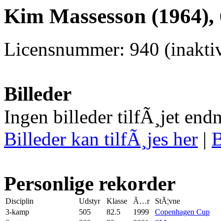
Kim Massesson (1964),
Licensnummer: 940 (inaktiv
Billeder
Ingen billeder tilfÃ¸jet end
Billeder kan tilfÃ¸jes her
|
B
Personlige rekorder
Disciplin
Udstyr
Klasse
Ã…r
StÃ¦vne
3-kamp
505
82.5
1999
Copenhagen Cup