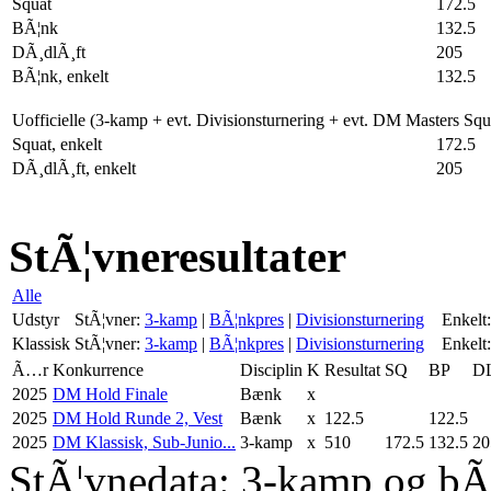
Squat
172.5
BÃ¦nk
132.5
DÃ¸dlÃ¸ft
205
BÃ¦nk, enkelt
132.5
Uofficielle (3-kamp + evt. Divisionsturnering + evt. DM Masters Sq
Squat, enkelt
172.5
DÃ¸dlÃ¸ft, enkelt
205
StÃ¦vneresultater
Alle
Udstyr
StÃ¦vner:
3-kamp
|
BÃ¦nkpres
|
Divisionsturnering
Enkelt:
Klassisk
StÃ¦vner:
3-kamp
|
BÃ¦nkpres
|
Divisionsturnering
Enkelt:
Ã…r
Konkurrence
Disciplin
K
Resultat
SQ
BP
D
2025
DM Hold Finale
Bænk
x
2025
DM Hold Runde 2, Vest
Bænk
x
122.5
122.5
2025
DM Klassisk, Sub-Junio...
3-kamp
x
510
172.5
132.5
20
StÃ¦vnedata: 3-kamp og bÃ¦