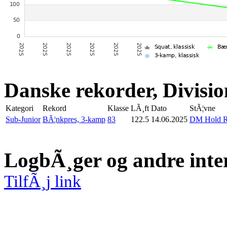
Danske rekorder, Divisio
Kategori
Rekord
Klasse
LÃ¸ft
Dato
StÃ¦vne
Sub-Junior
BÃ¦nkpres, 3-kamp
83
122.5
14.06.2025
DM Hold Ru
LogbÃ¸ger og andre inte
TilfÃ¸j link