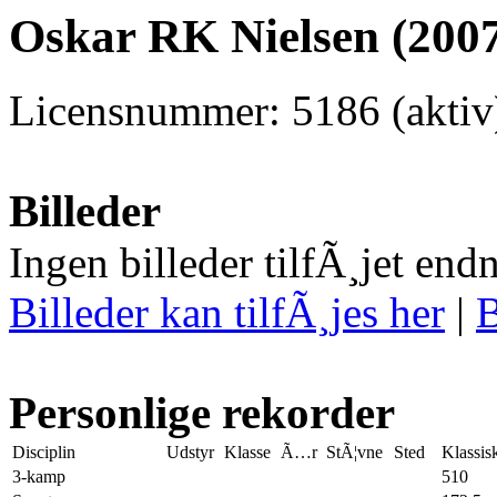
Oskar RK Nielsen (2007
Licensnummer: 5186 (aktiv
Billeder
Ingen billeder tilfÃ¸jet end
Billeder kan tilfÃ¸jes her
|
B
Personlige rekorder
Disciplin
Udstyr
Klasse
Ã…r
StÃ¦vne
Sted
Klassis
3-kamp
510