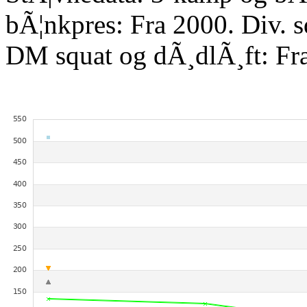
bÃ¦nkpres: Fra 2000. Div. 
DM squat og dÃ¸dlÃ¸ft: Fr