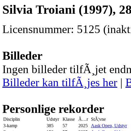
Silvia Troiani (1997), 2
Licensnummer: 5125 (inakti
Billeder
Ingen billeder tilfÃ¸jet end
Billeder kan tilfÃ¸jes her
|
B
Personlige rekorder
Disciplin
Udstyr
Klasse
Ã…r
StÃ¦vne
3-kamp
385
57
2025
Aask Open, Udstyr