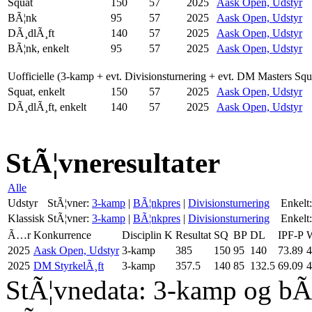
Squat
150
57
2025
Aask Open, Udstyr
BÃ¦nk
95
57
2025
Aask Open, Udstyr
DÃ¸dlÃ¸ft
140
57
2025
Aask Open, Udstyr
BÃ¦nk, enkelt
95
57
2025
Aask Open, Udstyr
Uofficielle (3-kamp + evt. Divisionsturnering + evt. DM Masters Sq
Squat, enkelt
150
57
2025
Aask Open, Udstyr
DÃ¸dlÃ¸ft, enkelt
140
57
2025
Aask Open, Udstyr
StÃ¦vneresultater
Alle
Udstyr
StÃ¦vner:
3-kamp
|
BÃ¦nkpres
|
Divisionsturnering
Enkelt:
Klassisk
StÃ¦vner:
3-kamp
|
BÃ¦nkpres
|
Divisionsturnering
Enkelt:
Ã…r
Konkurrence
Disciplin
K
Resultat
SQ
BP
DL
IPF-P
W
2025
Aask Open, Udstyr
3-kamp
385
150
95
140
73.89
4
2025
DM StyrkelÃ¸ft
3-kamp
357.5
140
85
132.5
69.09
4
StÃ¦vnedata: 3-kamp og bÃ¦