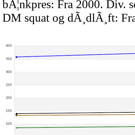
bÃ¦nkpres: Fra 2000. Div. 
DM squat og dÃ¸dlÃ¸ft: Fr