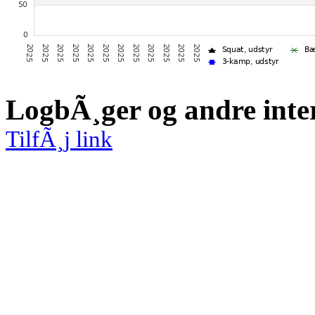
LogbÃ¸ger og andre inte
TilfÃ¸j link