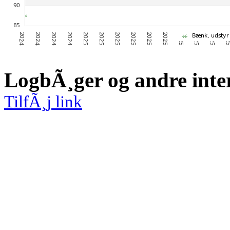
LogbÃ¸ger og andre inte
TilfÃ¸j link