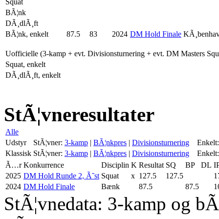
Squat
BÃ¦nk
DÃ¸dlÃ¸ft
BÃ¦nk, enkelt
87.5
83
2024
DM Hold Finale
KÃ¸benha
Uofficielle (3-kamp + evt. Divisionsturnering + evt. DM Masters Sq
Squat, enkelt
DÃ¸dlÃ¸ft, enkelt
StÃ¦vneresultater
Alle
Udstyr
StÃ¦vner:
3-kamp
|
BÃ¦nkpres
|
Divisionsturnering
Enkelt:
Klassisk
StÃ¦vner:
3-kamp
|
BÃ¦nkpres
|
Divisionsturnering
Enkelt:
Ã…r
Konkurrence
Disciplin
K
Resultat
SQ
BP
DL
I
2025
DM Hold Runde 2, Ã˜st
Squat
x
127.5
127.5
1
2024
DM Hold Finale
Bænk
87.5
87.5
1
StÃ¦vnedata: 3-kamp og bÃ¦