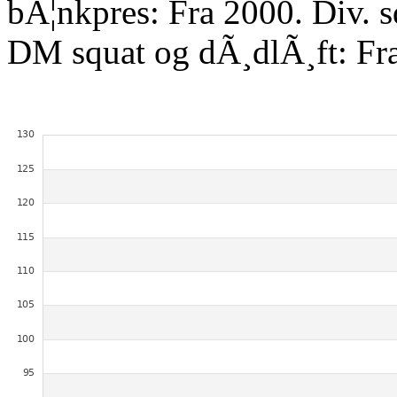
bÃ¦nkpres: Fra 2000. Div. 
DM squat og dÃ¸dlÃ¸ft: Fr