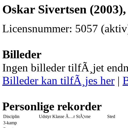
Oskar Sivertsen (2003),
Licensnummer: 5057 (akti
Billeder
Ingen billeder tilfÃ¸jet end
Billeder kan tilfÃ¸jes her
|
B
Personlige rekorder
Disciplin
Udstyr
Klasse
Ã…r
StÃ¦vne
Sted
3-kamp