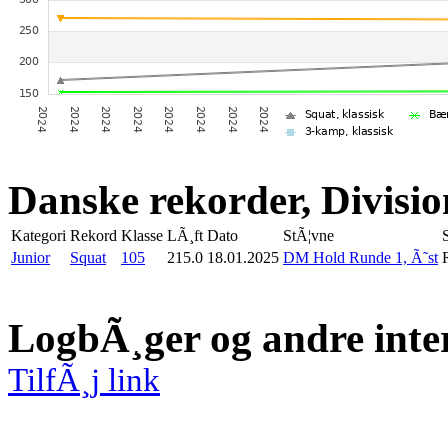
Danske rekorder, Divisio
Kategori
Rekord
Klasse
LÃ¸ft
Dato
StÃ¦vne
Junior
Squat
105
215.0
18.01.2025
DM Hold Runde 1, Ã˜st
LogbÃ¸ger og andre inte
TilfÃ¸j link