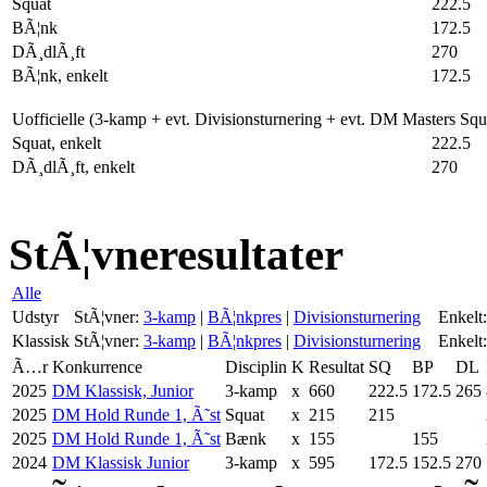
Squat
222.5
BÃ¦nk
172.5
DÃ¸dlÃ¸ft
270
BÃ¦nk, enkelt
172.5
Uofficielle (3-kamp + evt. Divisionsturnering + evt. DM Masters Sq
Squat, enkelt
222.5
DÃ¸dlÃ¸ft, enkelt
270
StÃ¦vneresultater
Alle
Udstyr
StÃ¦vner:
3-kamp
|
BÃ¦nkpres
|
Divisionsturnering
Enkelt:
Klassisk
StÃ¦vner:
3-kamp
|
BÃ¦nkpres
|
Divisionsturnering
Enkelt:
Ã…r
Konkurrence
Disciplin
K
Resultat
SQ
BP
DL
2025
DM Klassisk, Junior
3-kamp
x
660
222.5
172.5
265
2025
DM Hold Runde 1, Ã˜st
Squat
x
215
215
2025
DM Hold Runde 1, Ã˜st
Bænk
x
155
155
2024
DM Klassisk Junior
3-kamp
x
595
172.5
152.5
270