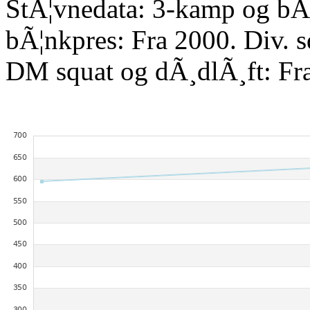
StÃ¦vnedata: 3-kamp og bÃ¦
bÃ¦nkpres: Fra 2000. Div. 
DM squat og dÃ¸dlÃ¸ft: Fr