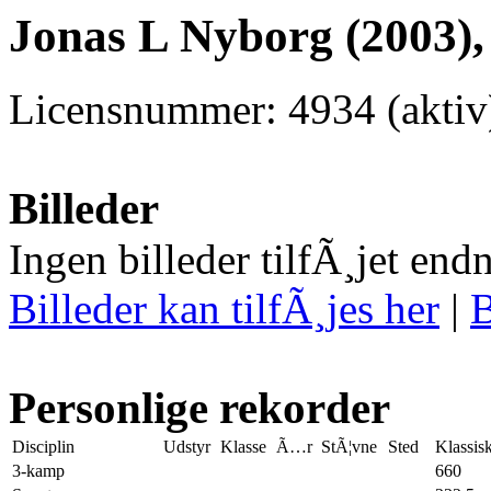
Jonas L Nyborg (2003),
Licensnummer: 4934 (aktiv
Billeder
Ingen billeder tilfÃ¸jet end
Billeder kan tilfÃ¸jes her
|
B
Personlige rekorder
Disciplin
Udstyr
Klasse
Ã…r
StÃ¦vne
Sted
Klassis
3-kamp
660