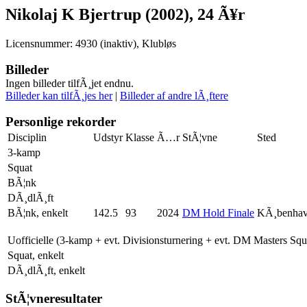
Nikolaj K Bjertrup (2002), 24 Ã¥r
Licensnummer: 4930 (inaktiv), Klubløs
Billeder
Ingen billeder tilfÃ¸jet endnu.
Billeder kan tilfÃ¸jes her
|
Billeder af andre lÃ¸ftere
Personlige rekorder
Disciplin
Udstyr
Klasse
Ã…r
StÃ¦vne
Sted
3-kamp
Squat
BÃ¦nk
DÃ¸dlÃ¸ft
BÃ¦nk, enkelt
142.5
93
2024
DM Hold Finale
KÃ¸benha
Uofficielle (3-kamp + evt. Divisionsturnering + evt. DM Masters Sq
Squat, enkelt
DÃ¸dlÃ¸ft, enkelt
StÃ¦vneresultater