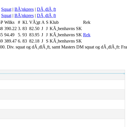
Squat
|
BÃ¦nkpres
|
DÃ¸dlÃ¸ft
Squat
|
BÃ¦nkpres
|
DÃ¸dlÃ¸ft
-P
Wilks
#
Kl.
VÃ¦gt
A
S
Klub
Rek
88
390.22
3.
83
82.50
J
J
KÃ¸benhavns SK
35
94.49
5.
93
83.95
J
J
KÃ¸benhavns SK
Rek
69
389.47
6.
83
82.18
J
S
KÃ¸benhavns SK
00. Div. squat og dÃ¸dlÃ¸ft, samt Masters DM squat og dÃ¸dlÃ¸ft: Fr