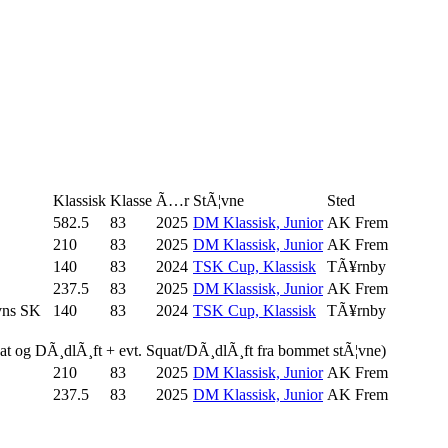
Klassisk
Klasse
Ã…r
StÃ¦vne
Sted
582.5
83
2025
DM Klassisk, Junior
AK Frem
210
83
2025
DM Klassisk, Junior
AK Frem
140
83
2024
TSK Cup, Klassisk
TÃ¥rnby
237.5
83
2025
DM Klassisk, Junior
AK Frem
vns SK
140
83
2024
TSK Cup, Klassisk
TÃ¥rnby
uat og DÃ¸dlÃ¸ft + evt. Squat/DÃ¸dlÃ¸ft fra bommet stÃ¦vne)
210
83
2025
DM Klassisk, Junior
AK Frem
237.5
83
2025
DM Klassisk, Junior
AK Frem