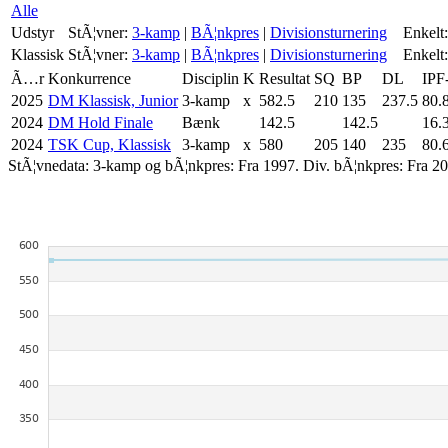
Alle
Udstyr
StÃ¦vner:
3-kamp
|
BÃ¦nkpres
|
Divisionsturnering
Enkelt:
Klassisk
StÃ¦vner:
3-kamp
|
BÃ¦nkpres
|
Divisionsturnering
Enkelt:
Ã…r
Konkurrence
Disciplin
K
Resultat
SQ
BP
DL
IPF
2025
DM Klassisk, Junior
3-kamp
x
582.5
210
135
237.5
80.
2024
DM Hold Finale
Bænk
142.5
142.5
16.
2024
TSK Cup, Klassisk
3-kamp
x
580
205
140
235
80.
StÃ¦vnedata: 3-kamp og bÃ¦nkpres: Fra 1997. Div. bÃ¦nkpres: Fra 20