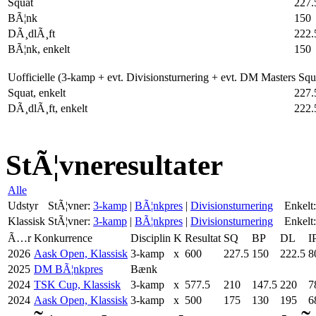
Squat
227.
BÃ¦nk
150
DÃ¸dlÃ¸ft
222.
BÃ¦nk, enkelt
150
Uofficielle (3-kamp + evt. Divisionsturnering + evt. DM Masters Sq
Squat, enkelt
227.
DÃ¸dlÃ¸ft, enkelt
222.
StÃ¦vneresultater
Alle
Udstyr
StÃ¦vner:
3-kamp
|
BÃ¦nkpres
|
Divisionsturnering
Enkelt:
Klassisk
StÃ¦vner:
3-kamp
|
BÃ¦nkpres
|
Divisionsturnering
Enkelt:
Ã…r
Konkurrence
Disciplin
K
Resultat
SQ
BP
DL
I
2026
Aask Open, Klassisk
3-kamp
x
600
227.5
150
222.5
8
2025
DM BÃ¦nkpres
Bænk
2024
TSK Cup, Klassisk
3-kamp
x
577.5
210
147.5
220
7
2024
Aask Open, Klassisk
3-kamp
x
500
175
130
195
6