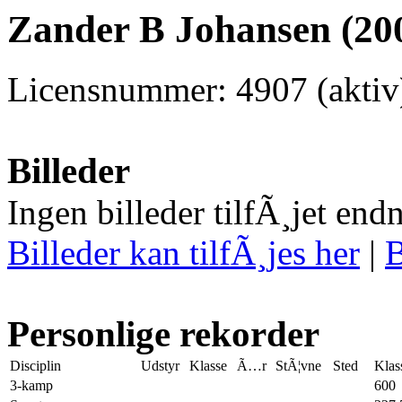
Zander B Johansen (200
Licensnummer: 4907 (aktiv
Billeder
Ingen billeder tilfÃ¸jet end
Billeder kan tilfÃ¸jes her
|
B
Personlige rekorder
Disciplin
Udstyr
Klasse
Ã…r
StÃ¦vne
Sted
Klas
3-kamp
600