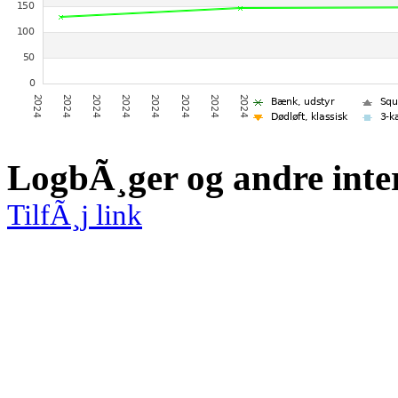
LogbÃ¸ger og andre inte
TilfÃ¸j link