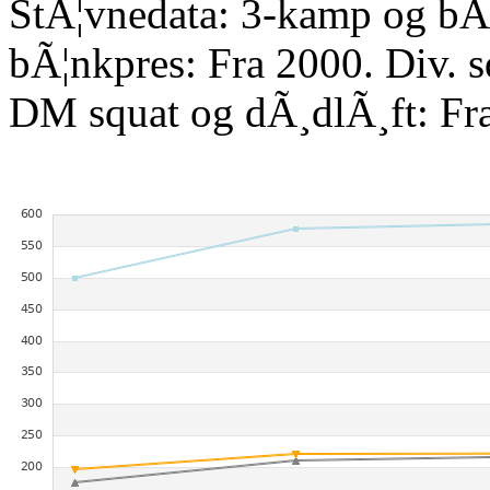
StÃ¦vnedata: 3-kamp og bÃ¦
bÃ¦nkpres: Fra 2000. Div. 
DM squat og dÃ¸dlÃ¸ft: Fr