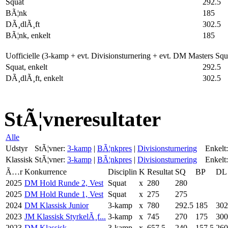
Squat
292.5
BÃ¦nk
185
DÃ¸dlÃ¸ft
302.5
BÃ¦nk, enkelt
185
Uofficielle (3-kamp + evt. Divisionsturnering + evt. DM Masters Sq
Squat, enkelt
292.5
DÃ¸dlÃ¸ft, enkelt
302.5
StÃ¦vneresultater
Alle
Udstyr
StÃ¦vner:
3-kamp
|
BÃ¦nkpres
|
Divisionsturnering
Enkelt:
Klassisk
StÃ¦vner:
3-kamp
|
BÃ¦nkpres
|
Divisionsturnering
Enkelt:
Ã…r
Konkurrence
Disciplin
K
Resultat
SQ
BP
DL
2025
DM Hold Runde 2, Vest
Squat
x
280
280
2025
DM Hold Runde 1, Vest
Squat
x
275
275
2024
DM Klassisk Junior
3-kamp
x
780
292.5
185
302
2023
JM Klassisk StyrkelÃ¸f...
3-kamp
x
745
270
175
300
2023
DM Klassisk
3-kamp
x
657.5
240
157.5
260