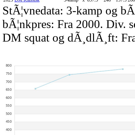
StÃ¦vnedata: 3-kamp og bÃ¦
bÃ¦nkpres: Fra 2000. Div. 
DM squat og dÃ¸dlÃ¸ft: Fr