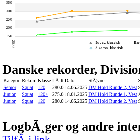
Danske rekorder, Divisio
Kategori
Rekord
Klasse
LÃ¸ft
Dato
StÃ¦vne
Senior
Squat
120
280.0
14.06.2025
DM Hold Runde 2, Vest
Junior
Squat
120+
275.0
18.01.2025
DM Hold Runde 1, Vest
Junior
Squat
120
280.0
14.06.2025
DM Hold Runde 2, Vest
LogbÃ¸ger og andre inte
TilfÃ¸j link