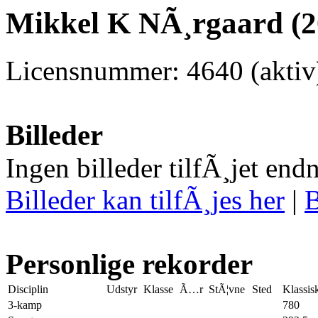
Mikkel K NÃ¸rgaard (2
Licensnummer: 4640 (aktiv
Billeder
Ingen billeder tilfÃ¸jet end
Billeder kan tilfÃ¸jes her
|
B
Personlige rekorder
Disciplin
Udstyr
Klasse
Ã…r
StÃ¦vne
Sted
Klassis
3-kamp
780