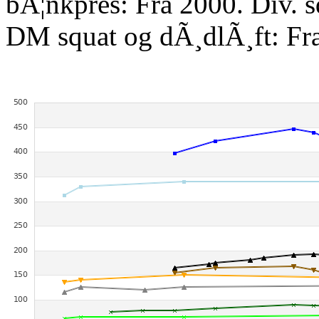
bÃ¦nkpres: Fra 2000. Div. 
DM squat og dÃ¸dlÃ¸ft: Fr