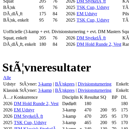
Squat
205
76
2026
DM StyrkelÃ¸ft
KÃ
BÃ¦nk
95
76
2025
TSK Cup, Udstyr
TÃ
DÃ¸dlÃ¸ft
175
84
2026
EM Udstyr
Pil
BÃ¦nk, enkelt
95
76
2025
TSK Cup, Udstyr
TÃ
Uofficielle (3-kamp + evt. Divisionsturnering + evt. DM Masters Sq
Squat, enkelt
205
76
2026
DM StyrkelÃ¸ft
KÃ
DÃ¸dlÃ¸ft, enkelt
180
84
2026
DM Hold Runde 2, Vest
Ra
StÃ¦vneresultater
Alle
Udstyr
StÃ¦vner:
3-kamp
|
BÃ¦nkpres
|
Divisionsturnering
Enkelt:
Klassisk
StÃ¦vner:
3-kamp
|
BÃ¦nkpres
|
Divisionsturnering
Enkelt:
Ã…r
Konkurrence
Disciplin
K
Resultat
SQ
BP
DL
2026
DM Hold Runde 2, Vest
Dødløft
180
180
2026
EM Udstyr
3-kamp
470
200
95
175
2026
DM StyrkelÃ¸ft
3-kamp
470
205
95
170
2025
TSK Cup, Udstyr
3-kamp
465
200
95
170
2025
JFM Klassisk StyrkelÃ¸...
3-kamp
x
340
130
70
140