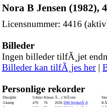
Nora B Jensen (1982), 
Licensnummer: 4416 (aktiv
Billeder
Ingen billeder tilfÃ¸jet end
Billeder kan tilfÃ¸jes her
|
B
Personlige rekorder
Disciplin
Udstyr
Klasse
Ã…r
StÃ¦vne
Ste
3-kamp
470
76
2026
DM StyrkelÃ¸ft
KÃ