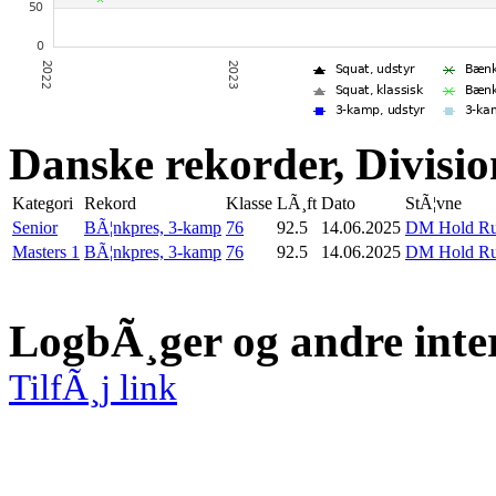
Danske rekorder, Divisio
Kategori
Rekord
Klasse
LÃ¸ft
Dato
StÃ¦vne
Senior
BÃ¦nkpres, 3-kamp
76
92.5
14.06.2025
DM Hold Run
Masters 1
BÃ¦nkpres, 3-kamp
76
92.5
14.06.2025
DM Hold Run
LogbÃ¸ger og andre inte
TilfÃ¸j link