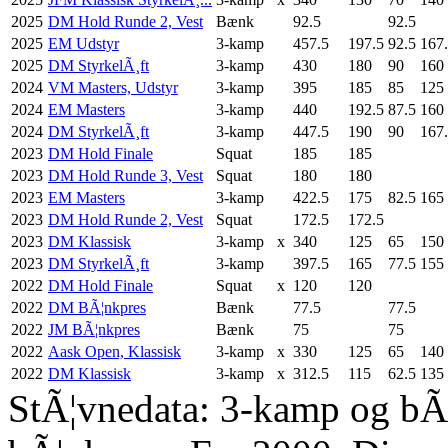
2025
DM Hold Runde 2, Vest
Bænk
92.5
92.5
2025
EM Udstyr
3-kamp
457.5
197.5
92.5
167
2025
DM StyrkelÃ¸ft
3-kamp
430
180
90
160
2024
VM Masters, Udstyr
3-kamp
395
185
85
125
2024
EM Masters
3-kamp
440
192.5
87.5
160
2024
DM StyrkelÃ¸ft
3-kamp
447.5
190
90
167
2023
DM Hold Finale
Squat
185
185
2023
DM Hold Runde 3, Vest
Squat
180
180
2023
EM Masters
3-kamp
422.5
175
82.5
165
2023
DM Hold Runde 2, Vest
Squat
172.5
172.5
2023
DM Klassisk
3-kamp
x
340
125
65
150
2023
DM StyrkelÃ¸ft
3-kamp
397.5
165
77.5
155
2022
DM Hold Finale
Squat
x
120
120
2022
DM BÃ¦nkpres
Bænk
77.5
77.5
2022
JM BÃ¦nkpres
Bænk
75
75
2022
Aask Open, Klassisk
3-kamp
x
330
125
65
140
2022
DM Klassisk
3-kamp
x
312.5
115
62.5
135
StÃ¦vnedata: 3-kamp og bÃ¦