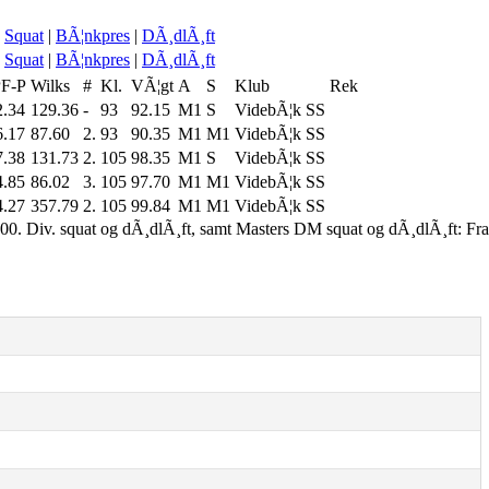
Squat
|
BÃ¦nkpres
|
DÃ¸dlÃ¸ft
Squat
|
BÃ¦nkpres
|
DÃ¸dlÃ¸ft
PF-P
Wilks
#
Kl.
VÃ¦gt
A
S
Klub
Rek
2.34
129.36
-
93
92.15
M1
S
VidebÃ¦k SS
6.17
87.60
2.
93
90.35
M1
M1
VidebÃ¦k SS
7.38
131.73
2.
105
98.35
M1
S
VidebÃ¦k SS
4.85
86.02
3.
105
97.70
M1
M1
VidebÃ¦k SS
4.27
357.79
2.
105
99.84
M1
M1
VidebÃ¦k SS
00. Div. squat og dÃ¸dlÃ¸ft, samt Masters DM squat og dÃ¸dlÃ¸ft: Fr