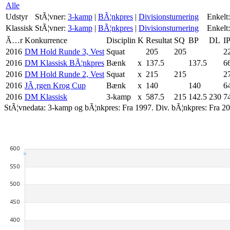
Alle
Udstyr
StÃ¦vner:
3-kamp
|
BÃ¦nkpres
|
Divisionsturnering
Enkelt:
Klassisk
StÃ¦vner:
3-kamp
|
BÃ¦nkpres
|
Divisionsturnering
Enkelt:
Ã…r
Konkurrence
Disciplin
K
Resultat
SQ
BP
DL
I
2016
DM Hold Runde 3, Vest
Squat
205
205
2
2016
DM Klassisk BÃ¦nkpres
Bænk
x
137.5
137.5
6
2016
DM Hold Runde 2, Vest
Squat
x
215
215
2
2016
JÃ¸rgen Krog Cup
Bænk
x
140
140
6
2016
DM Klassisk
3-kamp
x
587.5
215
142.5
230
7
StÃ¦vnedata: 3-kamp og bÃ¦nkpres: Fra 1997. Div. bÃ¦nkpres: Fra 20