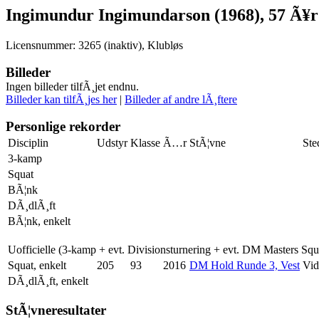
Ingimundur Ingimundarson (1968), 57 Ã¥r
Licensnummer: 3265 (inaktiv), Klubløs
Billeder
Ingen billeder tilfÃ¸jet endnu.
Billeder kan tilfÃ¸jes her
|
Billeder af andre lÃ¸ftere
Personlige rekorder
Disciplin
Udstyr
Klasse
Ã…r
StÃ¦vne
Ste
3-kamp
Squat
BÃ¦nk
DÃ¸dlÃ¸ft
BÃ¦nk, enkelt
Uofficielle (3-kamp + evt. Divisionsturnering + evt. DM Masters Sq
Squat, enkelt
205
93
2016
DM Hold Runde 3, Vest
Vid
DÃ¸dlÃ¸ft, enkelt
StÃ¦vneresultater