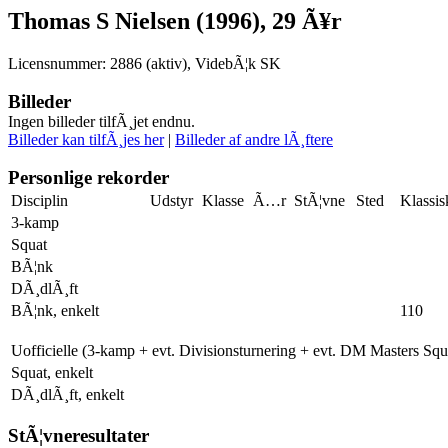
Thomas S Nielsen (1996), 29 Ã¥r
Licensnummer: 2886 (aktiv), VidebÃ¦k SK
Billeder
Ingen billeder tilfÃ¸jet endnu.
Billeder kan tilfÃ¸jes her
|
Billeder af andre lÃ¸ftere
Personlige rekorder
Disciplin
Udstyr
Klasse
Ã…r
StÃ¦vne
Sted
Klassis
3-kamp
Squat
BÃ¦nk
DÃ¸dlÃ¸ft
BÃ¦nk, enkelt
110
Uofficielle (3-kamp + evt. Divisionsturnering + evt. DM Masters Sq
Squat, enkelt
DÃ¸dlÃ¸ft, enkelt
StÃ¦vneresultater