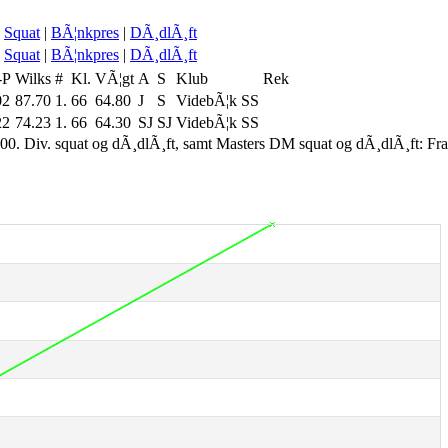
Squat
|
BÃ¦nkpres
|
DÃ¸dlÃ¸ft
Squat
|
BÃ¦nkpres
|
DÃ¸dlÃ¸ft
-P
Wilks
#
Kl.
VÃ¦gt
A
S
Klub
Rek
02
87.70
1.
66
64.80
J
S
VidebÃ¦k SS
22
74.23
1.
66
64.30
SJ
SJ
VidebÃ¦k SS
00. Div. squat og dÃ¸dlÃ¸ft, samt Masters DM squat og dÃ¸dlÃ¸ft: Fr