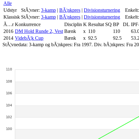
Alle
Udstyr
StÃ¦vner:
3-kamp
|
BÃ¦nkpres
|
Divisionsturnering
Enkelt:
Klassisk
StÃ¦vner:
3-kamp
|
BÃ¦nkpres
|
Divisionsturnering
Enkelt:
Ã…r
Konkurrence
Disciplin
K
Resultat
SQ
BP
DL
IPF
2016
DM Hold Runde 2, Vest
Bænk
x
110
110
63.
2014
VidebÃ¦k Cup
Bænk
x
92.5
92.5
53.
StÃ¦vnedata: 3-kamp og bÃ¦nkpres: Fra 1997. Div. bÃ¦nkpres: Fra 20