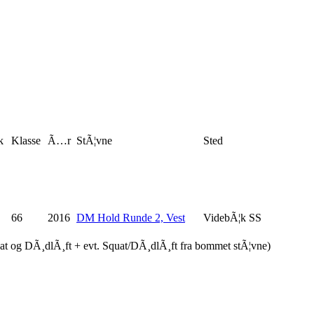
k
Klasse
Ã…r
StÃ¦vne
Sted
66
2016
DM Hold Runde 2, Vest
VidebÃ¦k SS
uat og DÃ¸dlÃ¸ft + evt. Squat/DÃ¸dlÃ¸ft fra bommet stÃ¦vne)