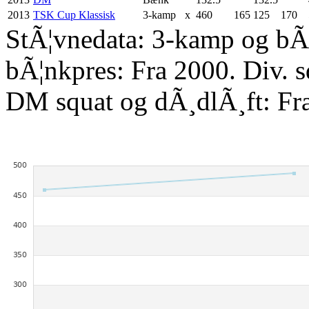
2013
TSK Cup Klassisk
3-kamp
x
460
165
125
170
StÃ¦vnedata: 3-kamp og bÃ¦
bÃ¦nkpres: Fra 2000. Div. 
DM squat og dÃ¸dlÃ¸ft: Fr