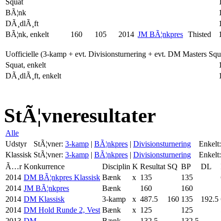
Squat
BÃ¦nk
DÃ¸dlÃ¸ft
BÃ¦nk, enkelt
160
105
2014
JM BÃ¦nkpres
Thisted
Uofficielle (3-kamp + evt. Divisionsturnering + evt. DM Masters Sq
Squat, enkelt
DÃ¸dlÃ¸ft, enkelt
StÃ¦vneresultater
Alle
Udstyr
StÃ¦vner:
3-kamp
|
BÃ¦nkpres
|
Divisionsturnering
Enkelt:
Klassisk
StÃ¦vner:
3-kamp
|
BÃ¦nkpres
|
Divisionsturnering
Enkelt:
Ã…r
Konkurrence
Disciplin
K
Resultat
SQ
BP
DL
2014
DM BÃ¦nkpres Klassisk
Bænk
x
135
135
2014
JM BÃ¦nkpres
Bænk
160
160
2014
DM Klassisk
3-kamp
x
487.5
160
135
192.5
2014
DM Hold Runde 2, Vest
Bænk
x
125
125
2013
DM
Bænk
132.5
132.5