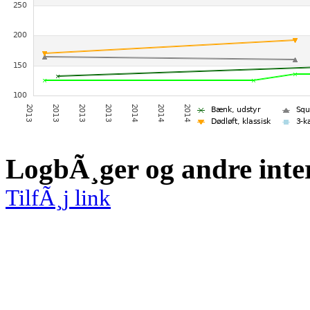
LogbÃ¸ger og andre inte
TilfÃ¸j link