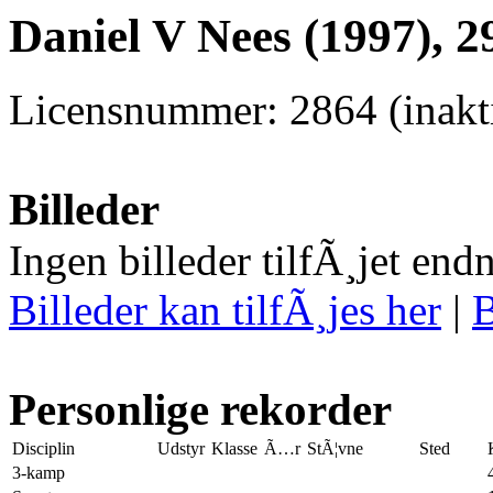
Daniel V Nees (1997), 2
Licensnummer: 2864 (inakti
Billeder
Ingen billeder tilfÃ¸jet end
Billeder kan tilfÃ¸jes her
|
B
Personlige rekorder
Disciplin
Udstyr
Klasse
Ã…r
StÃ¦vne
Sted
3-kamp