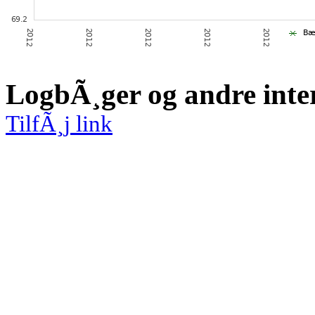
LogbÃ¸ger og andre inte
TilfÃ¸j link