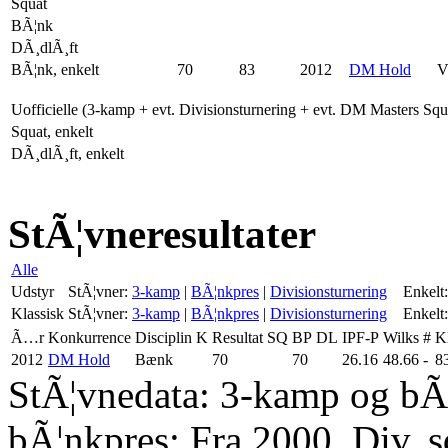
Squat
BÃ¦nk
DÃ¸dlÃ¸ft
BÃ¦nk, enkelt
70
83
2012
DM Hold
V
Uofficielle (3-kamp + evt. Divisionsturnering + evt. DM Masters Sq
Squat, enkelt
DÃ¸dlÃ¸ft, enkelt
StÃ¦vneresultater
Alle
Udstyr
StÃ¦vner:
3-kamp
|
BÃ¦nkpres
|
Divisionsturnering
Enkelt:
Klassisk
StÃ¦vner:
3-kamp
|
BÃ¦nkpres
|
Divisionsturnering
Enkelt:
Ã…r
Konkurrence
Disciplin
K
Resultat
SQ
BP
DL
IPF-P
Wilks
#
K
2012
DM Hold
Bænk
70
70
26.16
48.66
-
8
StÃ¦vnedata: 3-kamp og bÃ¦
bÃ¦nkpres: Fra 2000. Div. 