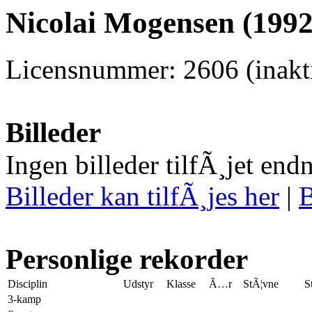
Nicolai Mogensen (1992
Licensnummer: 2606 (inakti
Billeder
Ingen billeder tilfÃ¸jet end
Billeder kan tilfÃ¸jes her
|
B
Personlige rekorder
Disciplin
Udstyr
Klasse
Ã…r
StÃ¦vne
S
3-kamp