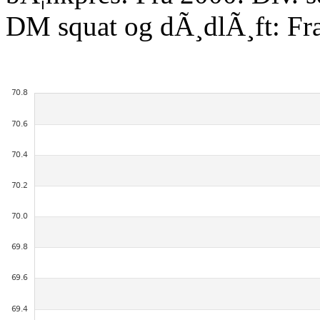
DM squat og dÃ¸dlÃ¸ft: Fr