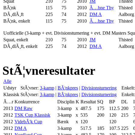
Squat
210
75
2010
JM
Thisted
BÃ¦nk
115
75
2010
Ã…bne Thy
Thisted
DÃ¸dlÃ¸ft
225
74
2012
DM A
Aalborg
BÃ¦nk, enkelt
115
75
2010
Ã…bne Thy
Thisted
Uofficielle (3-kamp + evt. Divisionsturnering + evt. DM Masters Sq
Squat, enkelt
210
75
2010
JM
Thisted
DÃ¸dlÃ¸ft, enkelt
225
74
2012
DM A
Aalborg
StÃ¦vneresultater
Alle
Udstyr
StÃ¦vner:
3-kamp
|
BÃ¦nkpres
|
Divisionsturnering
Enkelt:
Klassisk
StÃ¦vner:
3-kamp
|
BÃ¦nkpres
|
Divisionsturnering
Enkelt:
Ã…r
Konkurrence
Disciplin
K
Resultat
SQ
BP
DL
2013
DM Raw
3-kamp
x
487.5
175
112.5
200
2012
TSK Cup Klassisk
3-kamp
x
535
200
120
215
2012
VidebÃ¦k Cup
Bænk
x
120
120
2012
DM A
3-kamp
517.5
185
107.5
225
2011
Nordland Cup
3-kamp
x
482.5
170
100
212.5