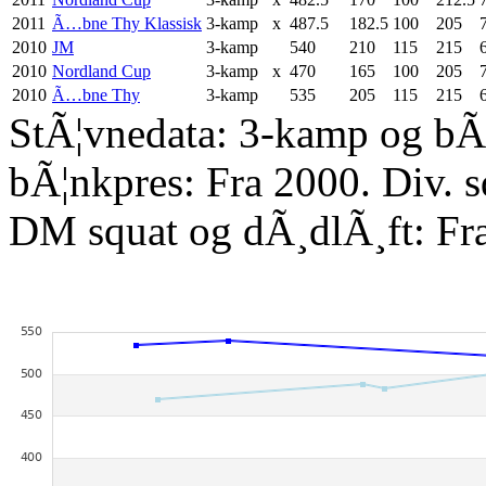
2011
Ã…bne Thy Klassisk
3-kamp
x
487.5
182.5
100
205
2010
JM
3-kamp
540
210
115
215
2010
Nordland Cup
3-kamp
x
470
165
100
205
2010
Ã…bne Thy
3-kamp
535
205
115
215
StÃ¦vnedata: 3-kamp og bÃ¦
bÃ¦nkpres: Fra 2000. Div. 
DM squat og dÃ¸dlÃ¸ft: Fr