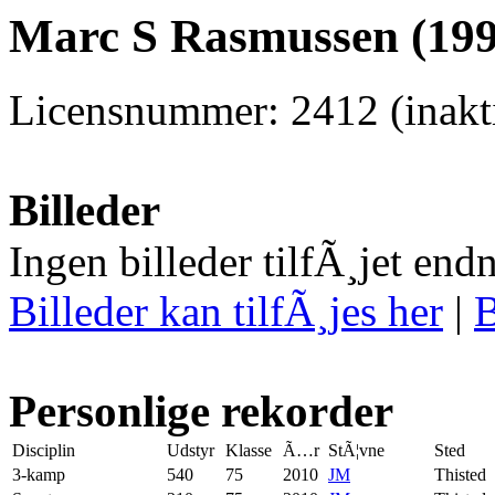
Marc S Rasmussen (199
Licensnummer: 2412 (inakti
Billeder
Ingen billeder tilfÃ¸jet end
Billeder kan tilfÃ¸jes her
|
B
Personlige rekorder
Disciplin
Udstyr
Klasse
Ã…r
StÃ¦vne
Sted
3-kamp
540
75
2010
JM
Thisted