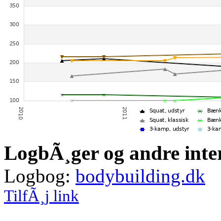
LogbÃ¸ger og andre inte
Logbog:
bodybuilding.dk
TilfÃ¸j link