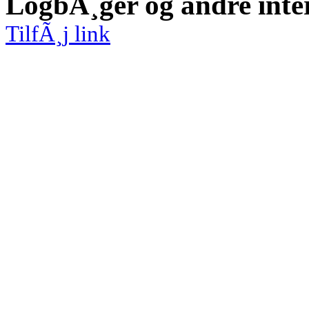
LogbÃ¸ger og andre inte
TilfÃ¸j link