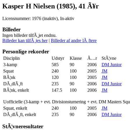
Kasper H Nielsen (1985), 41 Ã¥r
Licensnummer: 1976 (inaktiv), In-aktiv
Billeder
Ingen billeder tilfÃ¸jet endnu.
Billeder kan tilfÃ¸jes her
|
Billeder af andre lÃ¸ftere
Personlige rekorder
Disciplin
Udstyr
Klasse
Ã…r
StÃ¦vne
3-kamp
585
90
2006
DM Junior
Squat
240
100
2005
JM
BÃ¦nk
120
100
2005
JM
DÃ¸dlÃ¸ft
235
90
2006
DM Junior
BÃ¦nk, enkelt
147.5
100
2006
JM
Uofficielle (3-kamp + evt. Divisionsturnering + evt. DM Masters Sq
Squat, enkelt
240
100
2005
JM
DÃ¸dlÃ¸ft, enkelt
235
90
2006
DM Junior
StÃ¦vneresultater