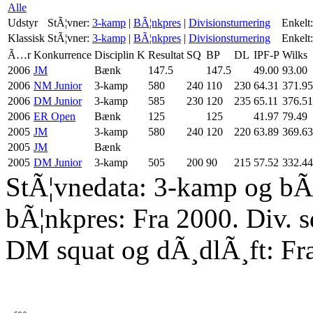
Alle
Udstyr
StÃ¦vner:
3-kamp
|
BÃ¦nkpres
|
Divisionsturnering
Enkelt:
Klassisk
StÃ¦vner:
3-kamp
|
BÃ¦nkpres
|
Divisionsturnering
Enkelt:
Ã…r
Konkurrence
Disciplin
K
Resultat
SQ
BP
DL
IPF-P
Wilks
2006
JM
Bænk
147.5
147.5
49.00
93.00
2006
NM Junior
3-kamp
580
240
110
230
64.31
371.95
2006
DM Junior
3-kamp
585
230
120
235
65.11
376.51
2006
ER Open
Bænk
125
125
41.97
79.49
2005
JM
3-kamp
580
240
120
220
63.89
369.63
2005
JM
Bænk
2005
DM Junior
3-kamp
505
200
90
215
57.52
332.44
StÃ¦vnedata: 3-kamp og bÃ¦
bÃ¦nkpres: Fra 2000. Div. 
DM squat og dÃ¸dlÃ¸ft: Fr