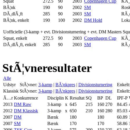
Squat
272.5
90
2003
Copenhagen Cup
KÃ¸
BÃ¦nk
190
90
2002
SM
Rosk
DÃ¸dlÃ¸ft
285
90
2003
SM
RÃ¸
BÃ¦nk, enkelt
190
100
2002
DM Hold
Loka
Uofficielle (3-kamp + evt. Divisionsturnering + evt. DM Masters Sq
Squat, enkelt
272.5
90
2003
Copenhagen Cup
KÃ¸
DÃ¸dlÃ¸ft, enkelt
285
90
2003
SM
RÃ¸
StÃ¦vneresultater
Alle
Udstyr
StÃ¦vner:
3-kamp
|
BÃ¦nkpres
|
Divisionsturnering
Enkelt:
Klassisk
StÃ¦vner:
3-kamp
|
BÃ¦nkpres
|
Divisionsturnering
Enkelt:
Ã…r
Konkurrence
Disciplin
K
Resultat
SQ
BP
DL
IPF-P
2013
DM Raw
3-kamp
x
645
215
160
270
84.45
2012
DM Klassisk
3-kamp
x
650
210
160
280
85.03
2007
DM
Bænk
180
180
60.89
2007
SM
Bænk
170
170
58.86
2006
TSK Cup
3-kamp
575
200
150
225
62.18