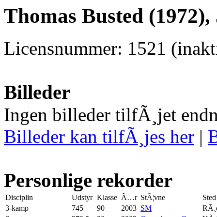
Thomas Busted (1972),
Licensnummer: 1521 (inakti
Billeder
Ingen billeder tilfÃ¸jet end
Billeder kan tilfÃ¸jes her
|
B
Personlige rekorder
Disciplin
Udstyr
Klasse
Ã…r
StÃ¦vne
Sted
3-kamp
745
90
2003
SM
RÃ¸