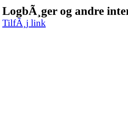
LogbÃ¸ger og andre inte
TilfÃ¸j link