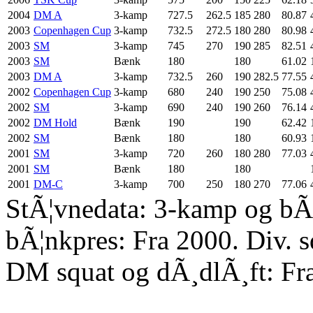
2004
DM A
3-kamp
727.5
262.5
185
280
80.87
2003
Copenhagen Cup
3-kamp
732.5
272.5
180
280
80.98
2003
SM
3-kamp
745
270
190
285
82.51
2003
SM
Bænk
180
180
61.02
2003
DM A
3-kamp
732.5
260
190
282.5
77.55
2002
Copenhagen Cup
3-kamp
680
240
190
250
75.08
2002
SM
3-kamp
690
240
190
260
76.14
2002
DM Hold
Bænk
190
190
62.42
2002
SM
Bænk
180
180
60.93
2001
SM
3-kamp
720
260
180
280
77.03
2001
SM
Bænk
180
180
2001
DM-C
3-kamp
700
250
180
270
77.06
StÃ¦vnedata: 3-kamp og bÃ¦
bÃ¦nkpres: Fra 2000. Div. 
DM squat og dÃ¸dlÃ¸ft: Fr