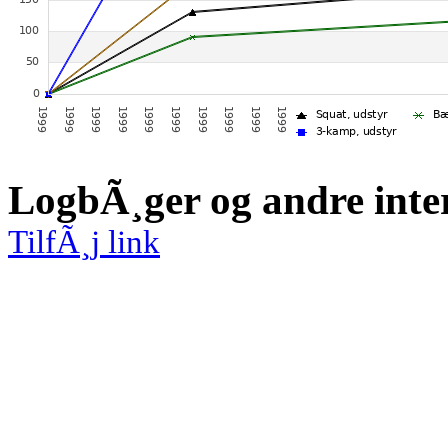
LogbÃ¸ger og andre inte
TilfÃ¸j link