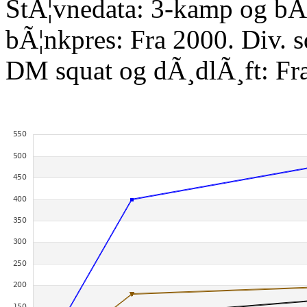
StÃ¦vnedata: 3-kamp og bÃ¦
bÃ¦nkpres: Fra 2000. Div. 
DM squat og dÃ¸dlÃ¸ft: Fr