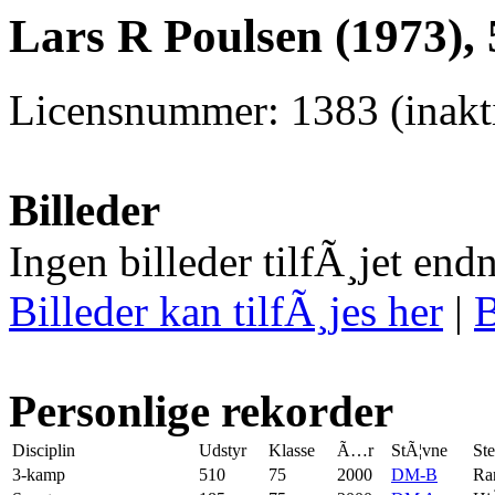
Lars R Poulsen (1973),
Licensnummer: 1383 (inakti
Billeder
Ingen billeder tilfÃ¸jet end
Billeder kan tilfÃ¸jes her
|
B
Personlige rekorder
Disciplin
Udstyr
Klasse
Ã…r
StÃ¦vne
St
3-kamp
510
75
2000
DM-B
Ra