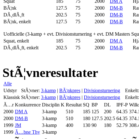
Squat
185
75
2000
DM A
Hj
BÃ¦nk
127.5
75
2000
DM-B
Ra
DÃ¸dlÃ¸ft
202.5
75
2000
DM-B
Ra
BÃ¦nk, enkelt
127.5
75
2000
DM-B
Ra
Uofficielle (3-kamp + evt. Divisionsturnering + evt. DM Masters Sq
Squat, enkelt
185
75
2000
DM A
Hj
DÃ¸dlÃ¸ft, enkelt
202.5
75
2000
DM-B
Ra
StÃ¦vneresultater
Alle
Udstyr
StÃ¦vner:
3-kamp
|
BÃ¦nkpres
|
Divisionsturnering
Enkelt:
Klassisk
StÃ¦vner:
3-kamp
|
BÃ¦nkpres
|
Divisionsturnering
Enkelt:
Ã…r
Konkurrence
Disciplin
K
Resultat
SQ
BP
DL
IPF-P
Wilk
2000
DM A
3-kamp
510
185
125
200
64.35
374.
2000
DM-B
3-kamp
510
180
127.5
202.5
64.35
374.
1999
JM
3-kamp
400
130
90
180
52.79
308.
1999
Ã…bne Thy
3-kamp