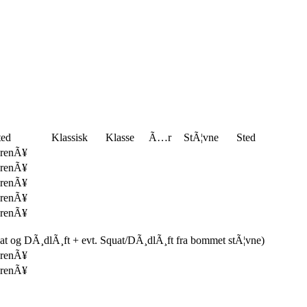
ted
Klassisk
Klasse
Ã…r
StÃ¦vne
Sted
renÃ¥
renÃ¥
renÃ¥
renÃ¥
renÃ¥
uat og DÃ¸dlÃ¸ft + evt. Squat/DÃ¸dlÃ¸ft fra bommet stÃ¦vne)
renÃ¥
renÃ¥