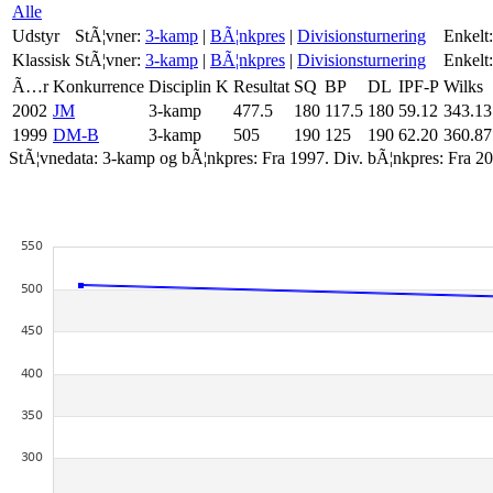
Alle
Udstyr
StÃ¦vner:
3-kamp
|
BÃ¦nkpres
|
Divisionsturnering
Enkelt:
Klassisk
StÃ¦vner:
3-kamp
|
BÃ¦nkpres
|
Divisionsturnering
Enkelt:
Ã…r
Konkurrence
Disciplin
K
Resultat
SQ
BP
DL
IPF-P
Wilks
2002
JM
3-kamp
477.5
180
117.5
180
59.12
343.13
1999
DM-B
3-kamp
505
190
125
190
62.20
360.87
StÃ¦vnedata: 3-kamp og bÃ¦nkpres: Fra 1997. Div. bÃ¦nkpres: Fra 20