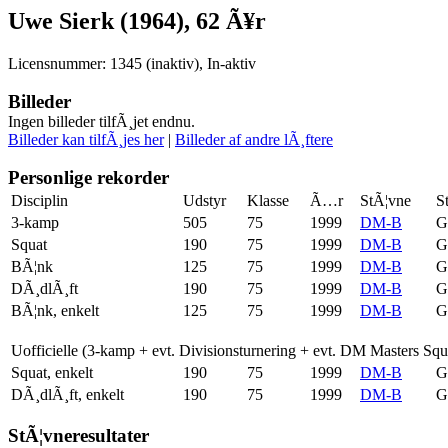
Uwe Sierk (1964), 62 Ã¥r
Licensnummer: 1345 (inaktiv), In-aktiv
Billeder
Ingen billeder tilfÃ¸jet endnu.
Billeder kan tilfÃ¸jes her
|
Billeder af andre lÃ¸ftere
Personlige rekorder
Disciplin
Udstyr
Klasse
Ã…r
StÃ¦vne
S
3-kamp
505
75
1999
DM-B
G
Squat
190
75
1999
DM-B
G
BÃ¦nk
125
75
1999
DM-B
G
DÃ¸dlÃ¸ft
190
75
1999
DM-B
G
BÃ¦nk, enkelt
125
75
1999
DM-B
G
Uofficielle (3-kamp + evt. Divisionsturnering + evt. DM Masters Sq
Squat, enkelt
190
75
1999
DM-B
G
DÃ¸dlÃ¸ft, enkelt
190
75
1999
DM-B
G
StÃ¦vneresultater