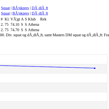
Squat
|
BÃ¦nkpres
|
DÃ¸dlÃ¸ft
Squat
|
BÃ¦nkpres
|
DÃ¸dlÃ¸ft
#
Kl.
VÃ¦gt
A
S
Klub
Rek
2.
75
74.10
S
S
Athena
2.
75
74.70
S
S
Athena
00. Div. squat og dÃ¸dlÃ¸ft, samt Masters DM squat og dÃ¸dlÃ¸ft: Fr