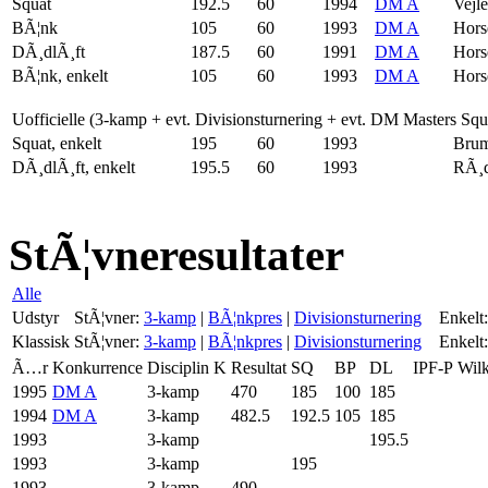
Squat
192.5
60
1994
DM A
Vejle
BÃ¦nk
105
60
1993
DM A
Hors
DÃ¸dlÃ¸ft
187.5
60
1991
DM A
Hors
BÃ¦nk, enkelt
105
60
1993
DM A
Hors
Uofficielle (3-kamp + evt. Divisionsturnering + evt. DM Masters Sq
Squat, enkelt
195
60
1993
Brum
DÃ¸dlÃ¸ft, enkelt
195.5
60
1993
RÃ¸d
StÃ¦vneresultater
Alle
Udstyr
StÃ¦vner:
3-kamp
|
BÃ¦nkpres
|
Divisionsturnering
Enkelt:
Klassisk
StÃ¦vner:
3-kamp
|
BÃ¦nkpres
|
Divisionsturnering
Enkelt:
Ã…r
Konkurrence
Disciplin
K
Resultat
SQ
BP
DL
IPF-P
Wil
1995
DM A
3-kamp
470
185
100
185
1994
DM A
3-kamp
482.5
192.5
105
185
1993
3-kamp
195.5
1993
3-kamp
195
1993
3-kamp
490