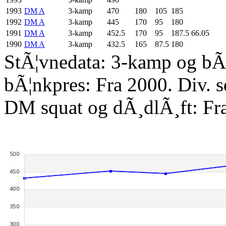
1993
DM A
3-kamp
470
180
105
185
1992
DM A
3-kamp
445
170
95
180
1991
DM A
3-kamp
452.5
170
95
187.5
66.05
1990
DM A
3-kamp
432.5
165
87.5
180
StÃ¦vnedata: 3-kamp og bÃ¦
bÃ¦nkpres: Fra 2000. Div. 
DM squat og dÃ¸dlÃ¸ft: Fr