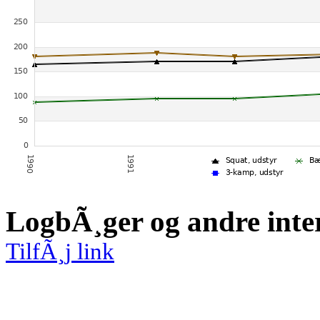
LogbÃ¸ger og andre inte
TilfÃ¸j link