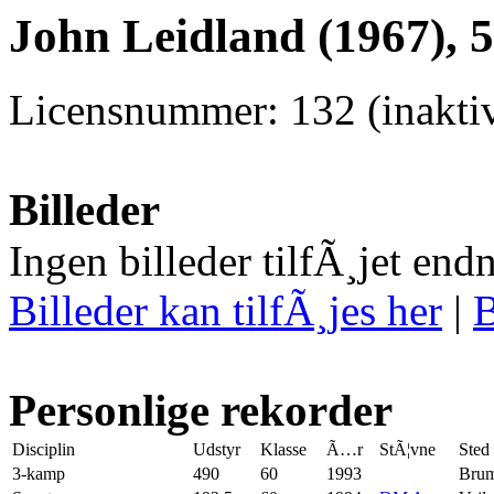
John Leidland (1967), 
Licensnummer: 132 (inaktiv
Billeder
Ingen billeder tilfÃ¸jet end
Billeder kan tilfÃ¸jes her
|
B
Personlige rekorder
Disciplin
Udstyr
Klasse
Ã…r
StÃ¦vne
Sted
3-kamp
490
60
1993
Brum