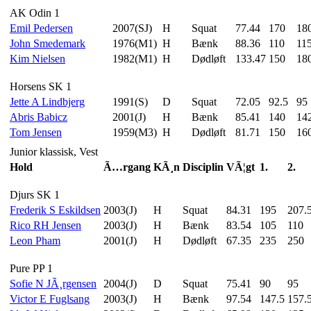
AK Odin 1
Emil Pedersen
2007(SJ)
H
Squat
77.44
170
18
John Smedemark
1976(M1)
H
Bænk
88.36
110
11
Kim Nielsen
1982(M1)
H
Dødløft
133.47
150
18
Horsens SK 1
Jette A Lindbjerg
1991(S)
D
Squat
72.05
92.5
95
Abris Babicz
2001(J)
H
Bænk
85.41
140
14
Tom Jensen
1959(M3)
H
Dødløft
81.71
150
16
Junior klassisk, Vest
Hold
Ã…rgang
KÃ¸n
Disciplin
VÃ¦gt
1.
2.
Djurs SK 1
Frederik S Eskildsen
2003(J)
H
Squat
84.31
195
207.
Rico RH Jensen
2003(J)
H
Bænk
83.54
105
110
Leon Pham
2001(J)
H
Dødløft
67.35
235
250
Pure PP 1
Sofie N JÃ¸rgensen
2004(J)
D
Squat
75.41
90
95
Victor E Fuglsang
2003(J)
H
Bænk
97.54
147.5
157.