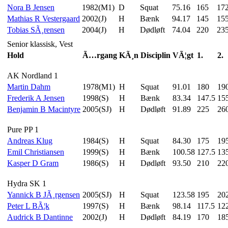
Nora B Jensen
1982(M1)
D
Squat
75.16
165
172
Mathias R Vestergaard
2002(J)
H
Bænk
94.17
145
15
Tobias SÃ¸rensen
2004(J)
H
Dødløft
74.04
220
23
Senior klassisk, Vest
Hold
Ã…rgang
KÃ¸n
Disciplin
VÃ¦gt
1.
2.
AK Nordland 1
Martin Dahm
1978(M1)
H
Squat
91.01
180
19
Frederik A Jensen
1998(S)
H
Bænk
83.34
147.5
15
Benjamin B Macintyre
2005(SJ)
H
Dødløft
91.89
225
26
Pure PP 1
Andreas Klug
1984(S)
H
Squat
84.30
175
19
Emil Christiansen
1999(S)
H
Bænk
100.58
127.5
13
Kasper D Gram
1986(S)
H
Dødløft
93.50
210
22
Hydra SK 1
Yannick B JÃ¸rgensen
2005(SJ)
H
Squat
123.58
195
20
Peter L BÃ¦k
1997(S)
H
Bænk
98.14
117.5
12
Audrick B Dantinne
2002(J)
H
Dødløft
84.19
170
18