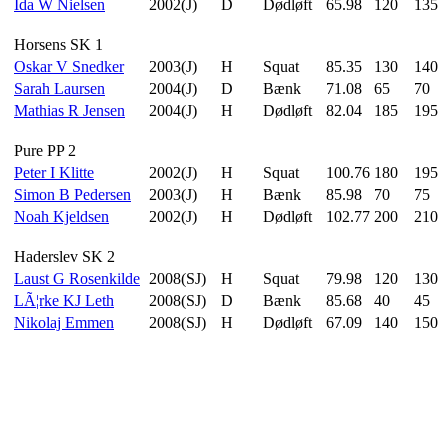
Ida W Nielsen
2002(J)
D
Dødløft
65.98
120
135
Horsens SK 1
Oskar V Snedker
2003(J)
H
Squat
85.35
130
140
Sarah Laursen
2004(J)
D
Bænk
71.08
65
70
Mathias R Jensen
2004(J)
H
Dødløft
82.04
185
195
Pure PP 2
Peter I Klitte
2002(J)
H
Squat
100.76
180
195
Simon B Pedersen
2003(J)
H
Bænk
85.98
70
75
Noah Kjeldsen
2002(J)
H
Dødløft
102.77
200
210
Haderslev SK 2
Laust G Rosenkilde
2008(SJ)
H
Squat
79.98
120
130
LÃ¦rke KJ Leth
2008(SJ)
D
Bænk
85.68
40
45
Nikolaj Emmen
2008(SJ)
H
Dødløft
67.09
140
150