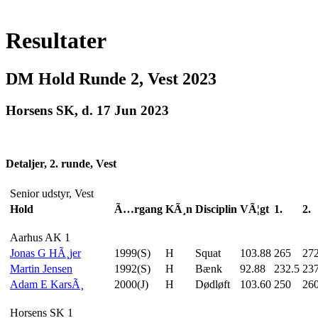
Resultater
DM Hold Runde 2, Vest 2023
Horsens SK, d. 17 Jun 2023
Detaljer, 2. runde, Vest
Senior udstyr, Vest
Hold
Ã…rgang
KÃ¸n
Disciplin
VÃ¦gt
1.
2.
Aarhus AK 1
Jonas G HÃ¸jer
1999(S)
H
Squat
103.88
265
272
Martin Jensen
1992(S)
H
Bænk
92.88
232.5
237
Adam E KarsÃ¸
2000(J)
H
Dødløft
103.60
250
26
Horsens SK 1