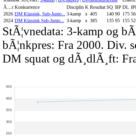
Ã…r
Konkurrence
Disciplin
K
Resultat
SQ
BP
DL
IP
2026
DM Klassisk, Sub-Junio...
3-kamp
x
405
140
90
175
56
2024
DM Klassisk Sub-Junio...
3-kamp
x
385
135
95
155
52
StÃ¦vnedata: 3-kamp og bÃ¦
bÃ¦nkpres: Fra 2000. Div. 
DM squat og dÃ¸dlÃ¸ft: Fr