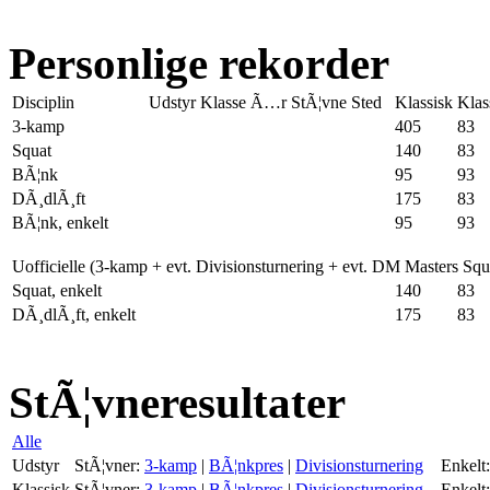
Personlige rekorder
Disciplin
Udstyr
Klasse
Ã…r
StÃ¦vne
Sted
Klassisk
Klas
3-kamp
405
83
Squat
140
83
BÃ¦nk
95
93
DÃ¸dlÃ¸ft
175
83
BÃ¦nk, enkelt
95
93
Uofficielle (3-kamp + evt. Divisionsturnering + evt. DM Masters Sq
Squat, enkelt
140
83
DÃ¸dlÃ¸ft, enkelt
175
83
StÃ¦vneresultater
Alle
Udstyr
StÃ¦vner:
3-kamp
|
BÃ¦nkpres
|
Divisionsturnering
Enkelt:
Klassisk
StÃ¦vner:
3-kamp
|
BÃ¦nkpres
|
Divisionsturnering
Enkelt: