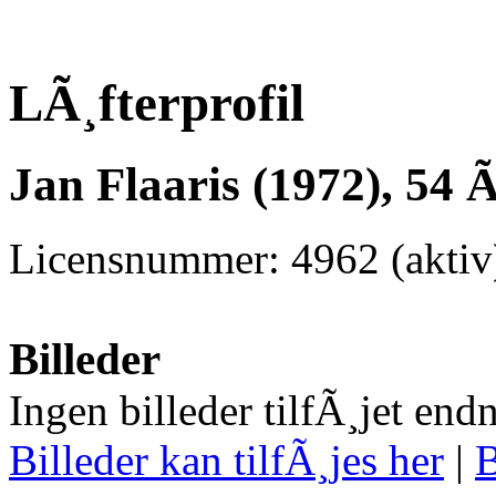
LÃ¸fterprofil
Jan Flaaris (1972), 54 
Licensnummer: 4962 (aktiv)
Billeder
Ingen billeder tilfÃ¸jet end
Billeder kan tilfÃ¸jes her
|
B