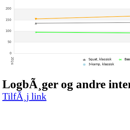
LogbÃ¸ger og andre inte
TilfÃ¸j link