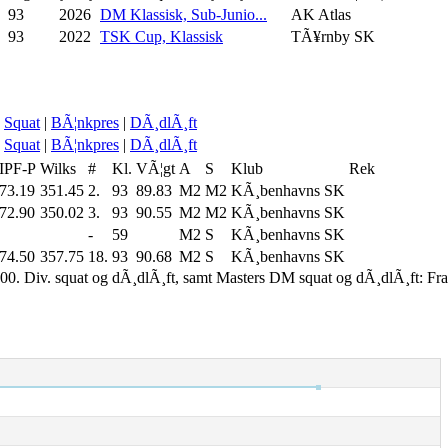
93
2026
DM Klassisk, Sub-Junio...
AK Atlas
93
2022
TSK Cup, Klassisk
TÃ¥rnby SK
Squat
|
BÃ¦nkpres
|
DÃ¸dlÃ¸ft
Squat
|
BÃ¦nkpres
|
DÃ¸dlÃ¸ft
IPF-P
Wilks
#
Kl.
VÃ¦gt
A
S
Klub
Rek
73.19
351.45
2.
93
89.83
M2
M2
KÃ¸benhavns SK
72.90
350.02
3.
93
90.55
M2
M2
KÃ¸benhavns SK
-
59
M2
S
KÃ¸benhavns SK
74.50
357.75
18.
93
90.68
M2
S
KÃ¸benhavns SK
00. Div. squat og dÃ¸dlÃ¸ft, samt Masters DM squat og dÃ¸dlÃ¸ft: Fr