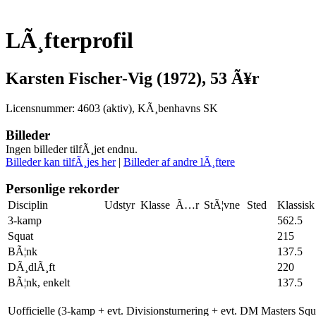
LÃ¸fterprofil
Karsten Fischer-Vig (1972), 53 Ã¥r
Licensnummer: 4603 (aktiv), KÃ¸benhavns SK
Billeder
Ingen billeder tilfÃ¸jet endnu.
Billeder kan tilfÃ¸jes her
|
Billeder af andre lÃ¸ftere
Personlige rekorder
Disciplin
Udstyr
Klasse
Ã…r
StÃ¦vne
Sted
Klassisk
3-kamp
562.5
Squat
215
BÃ¦nk
137.5
DÃ¸dlÃ¸ft
220
BÃ¦nk, enkelt
137.5
Uofficielle (3-kamp + evt. Divisionsturnering + evt. DM Masters Sq