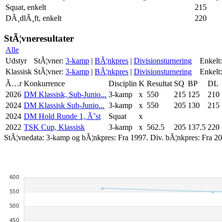
Squat, enkelt
215
DÃ¸dlÃ¸ft, enkelt
220
StÃ¦vneresultater
Alle
Udstyr
StÃ¦vner:
3-kamp
|
BÃ¦nkpres
|
Divisionsturnering
Enkelt:
Klassisk
StÃ¦vner:
3-kamp
|
BÃ¦nkpres
|
Divisionsturnering
Enkelt:
Ã…r
Konkurrence
Disciplin
K
Resultat
SQ
BP
DL
2026
DM Klassisk, Sub-Junio...
3-kamp
x
550
215
125
210
2024
DM Klassisk Sub-Junio...
3-kamp
x
550
205
130
215
2024
DM Hold Runde 1, Ã˜st
Squat
x
2022
TSK Cup, Klassisk
3-kamp
x
562.5
205
137.5
220
StÃ¦vnedata: 3-kamp og bÃ¦nkpres: Fra 1997. Div. bÃ¦nkpres: Fra 20