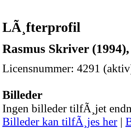
LÃ¸fterprofil
Rasmus Skriver (1994),
Licensnummer: 4291 (aktiv
Billeder
Ingen billeder tilfÃ¸jet end
Billeder kan tilfÃ¸jes her
|
B