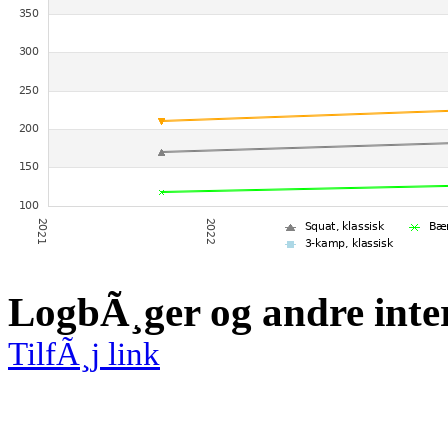
LogbÃ¸ger og andre inte
TilfÃ¸j link