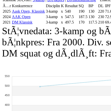
Ã…r
Konkurrence
Disciplin
K
Resultat
SQ
BP
DL
IPF
2025
Aask Open, Klassisk
3-kamp
x
540
190
130
220
71.
2024
AAK Open
3-kamp
x
547.5
187.5
130
230
72.
2021
DM Klassisk
3-kamp
x
497.5
170
117.5
210
69.
StÃ¦vnedata: 3-kamp og bÃ¦
bÃ¦nkpres: Fra 2000. Div. 
DM squat og dÃ¸dlÃ¸ft: Fr