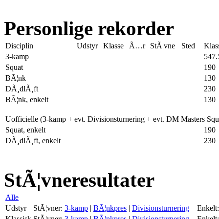
Personlige rekorder
Disciplin
Udstyr
Klasse
Ã…r
StÃ¦vne
Sted
Klas
3-kamp
547.
Squat
190
BÃ¦nk
130
DÃ¸dlÃ¸ft
230
BÃ¦nk, enkelt
130
Uofficielle (3-kamp + evt. Divisionsturnering + evt. DM Masters Sq
Squat, enkelt
190
DÃ¸dlÃ¸ft, enkelt
230
StÃ¦vneresultater
Alle
Udstyr
StÃ¦vner:
3-kamp
|
BÃ¦nkpres
|
Divisionsturnering
Enkelt:
Klassisk
StÃ¦vner:
3-kamp
|
BÃ¦nkpres
|
Divisionsturnering
Enkelt: