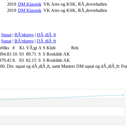
2019
DM Klassisk
VK Ares og KSK, RÃ¸dovrehallen
2019
DM Klassisk
VK Ares og KSK, RÃ¸dovrehallen
Squat
|
BÃ¦nkpres
|
DÃ¸dlÃ¸ft
Squat
|
BÃ¦nkpres
|
DÃ¸dlÃ¸ft
Wilks
#
Kl.
VÃ¦gt
A
S
Klub
Rek
394.83
10.
93
89.71
S
S
Roskilde AK
379.45
8.
83
82.15
S
S
Roskilde AK
00. Div. squat og dÃ¸dlÃ¸ft, samt Masters DM squat og dÃ¸dlÃ¸ft: Fr