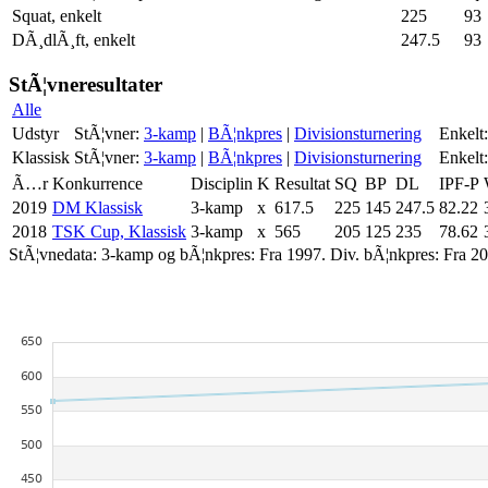
Squat, enkelt
225
93
DÃ¸dlÃ¸ft, enkelt
247.5
93
StÃ¦vneresultater
Alle
Udstyr
StÃ¦vner:
3-kamp
|
BÃ¦nkpres
|
Divisionsturnering
Enkelt:
Klassisk
StÃ¦vner:
3-kamp
|
BÃ¦nkpres
|
Divisionsturnering
Enkelt:
Ã…r
Konkurrence
Disciplin
K
Resultat
SQ
BP
DL
IPF-P
2019
DM Klassisk
3-kamp
x
617.5
225
145
247.5
82.22
2018
TSK Cup, Klassisk
3-kamp
x
565
205
125
235
78.62
StÃ¦vnedata: 3-kamp og bÃ¦nkpres: Fra 1997. Div. bÃ¦nkpres: Fra 20