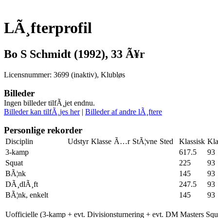
LÃ¸fterprofil
Bo S Schmidt (1992), 33 Ã¥r
Licensnummer: 3699 (inaktiv), Klubløs
Billeder
Ingen billeder tilfÃ¸jet endnu.
Billeder kan tilfÃ¸jes her
|
Billeder af andre lÃ¸ftere
Personlige rekorder
Disciplin
Udstyr
Klasse
Ã…r
StÃ¦vne
Sted
Klassisk
Kla
3-kamp
617.5
93
Squat
225
93
BÃ¦nk
145
93
DÃ¸dlÃ¸ft
247.5
93
BÃ¦nk, enkelt
145
93
Uofficielle (3-kamp + evt. Divisionsturnering + evt. DM Masters Sq