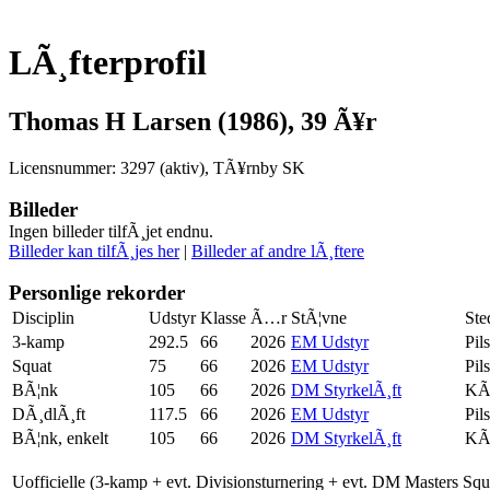
LÃ¸fterprofil
Thomas H Larsen (1986), 39 Ã¥r
Licensnummer: 3297 (aktiv), TÃ¥rnby SK
Billeder
Ingen billeder tilfÃ¸jet endnu.
Billeder kan tilfÃ¸jes her
|
Billeder af andre lÃ¸ftere
Personlige rekorder
Disciplin
Udstyr
Klasse
Ã…r
StÃ¦vne
Ste
3-kamp
292.5
66
2026
EM Udstyr
Pil
Squat
75
66
2026
EM Udstyr
Pil
BÃ¦nk
105
66
2026
DM StyrkelÃ¸ft
KÃ
DÃ¸dlÃ¸ft
117.5
66
2026
EM Udstyr
Pil
BÃ¦nk, enkelt
105
66
2026
DM StyrkelÃ¸ft
KÃ
Uofficielle (3-kamp + evt. Divisionsturnering + evt. DM Masters Sq