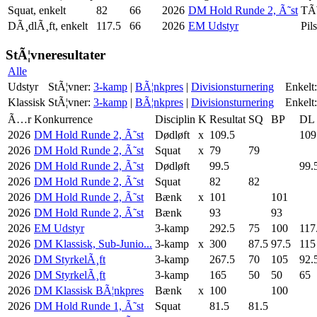
Squat, enkelt
82
66
2026
DM Hold Runde 2, Ã˜st
TÃ
DÃ¸dlÃ¸ft, enkelt
117.5
66
2026
EM Udstyr
Pil
StÃ¦vneresultater
Alle
Udstyr
StÃ¦vner:
3-kamp
|
BÃ¦nkpres
|
Divisionsturnering
Enkelt:
Klassisk
StÃ¦vner:
3-kamp
|
BÃ¦nkpres
|
Divisionsturnering
Enkelt:
Ã…r
Konkurrence
Disciplin
K
Resultat
SQ
BP
DL
2026
DM Hold Runde 2, Ã˜st
Dødløft
x
109.5
109
2026
DM Hold Runde 2, Ã˜st
Squat
x
79
79
2026
DM Hold Runde 2, Ã˜st
Dødløft
99.5
99.
2026
DM Hold Runde 2, Ã˜st
Squat
82
82
2026
DM Hold Runde 2, Ã˜st
Bænk
x
101
101
2026
DM Hold Runde 2, Ã˜st
Bænk
93
93
2026
EM Udstyr
3-kamp
292.5
75
100
117
2026
DM Klassisk, Sub-Junio...
3-kamp
x
300
87.5
97.5
115
2026
DM StyrkelÃ¸ft
3-kamp
267.5
70
105
92.
2026
DM StyrkelÃ¸ft
3-kamp
165
50
50
65
2026
DM Klassisk BÃ¦nkpres
Bænk
x
100
100
2026
DM Hold Runde 1, Ã˜st
Squat
81.5
81.5