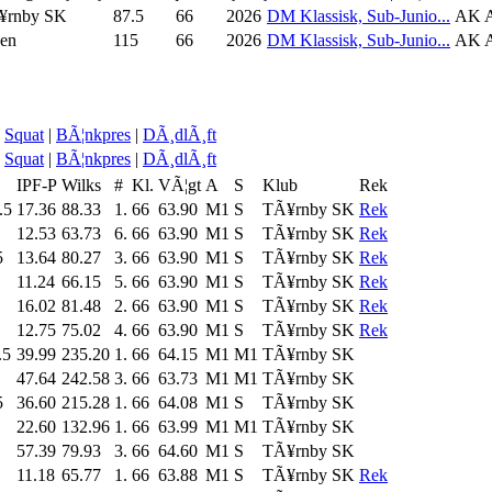
¥rnby SK
87.5
66
2026
DM Klassisk, Sub-Junio...
AK A
sen
115
66
2026
DM Klassisk, Sub-Junio...
AK A
Squat
|
BÃ¦nkpres
|
DÃ¸dlÃ¸ft
Squat
|
BÃ¦nkpres
|
DÃ¸dlÃ¸ft
IPF-P
Wilks
#
Kl.
VÃ¦gt
A
S
Klub
Rek
.5
17.36
88.33
1.
66
63.90
M1
S
TÃ¥rnby SK
Rek
12.53
63.73
6.
66
63.90
M1
S
TÃ¥rnby SK
Rek
5
13.64
80.27
3.
66
63.90
M1
S
TÃ¥rnby SK
Rek
11.24
66.15
5.
66
63.90
M1
S
TÃ¥rnby SK
Rek
16.02
81.48
2.
66
63.90
M1
S
TÃ¥rnby SK
Rek
12.75
75.02
4.
66
63.90
M1
S
TÃ¥rnby SK
Rek
.5
39.99
235.20
1.
66
64.15
M1
M1
TÃ¥rnby SK
47.64
242.58
3.
66
63.73
M1
M1
TÃ¥rnby SK
5
36.60
215.28
1.
66
64.08
M1
S
TÃ¥rnby SK
22.60
132.96
1.
66
63.99
M1
M1
TÃ¥rnby SK
57.39
79.93
3.
66
64.60
M1
S
TÃ¥rnby SK
11.18
65.77
1.
66
63.88
M1
S
TÃ¥rnby SK
Rek