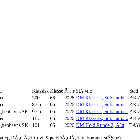
d
Klassisk
Klasse
Ã…r
StÃ¦vne
Sted
sen
300
66
2026
DM Klassisk, Sub-Junio...
AK A
sen
87.5
66
2026
DM Klassisk, Sub-Junio...
AK A
¸benhavns SK
97.5
66
2026
DM Klassisk, Sub-Junio...
AK A
sen
115
66
2026
DM Klassisk, Sub-Junio...
AK A
¸benhavns SK
101
66
2026
DM Hold Runde 2, Ã˜st
TÃ¥r
uat og DÃ¸dlÃ¸ft + evt. Squat/DÃ¸dlÃ¸ft fra bommet stÃ¦vne)