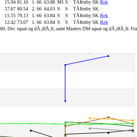
15.94
81.10
1.
66
63.88
M1
S
TÃ¥rnby SK
Rek
57.67
80.54
2.
66
64.03
S
S
TÃ¥rnby SK
15.55
79.13
1.
66
63.84
S
S
TÃ¥rnby SK
Rek
12.42
73.07
1.
66
63.84
S
S
TÃ¥rnby SK
Rek
00. Div. squat og dÃ¸dlÃ¸ft, samt Masters DM squat og dÃ¸dlÃ¸ft: Fr