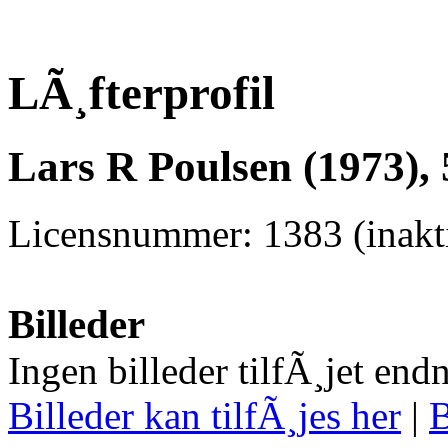
LÃ¸fterprofil
Lars R Poulsen (1973),
Licensnummer: 1383 (inakti
Billeder
Ingen billeder tilfÃ¸jet end
Billeder kan tilfÃ¸jes her
|
B