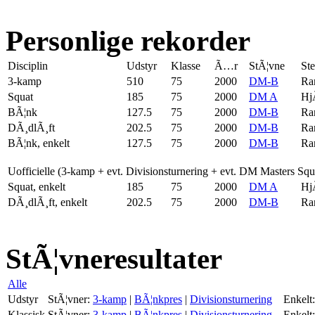
Personlige rekorder
Disciplin
Udstyr
Klasse
Ã…r
StÃ¦vne
St
3-kamp
510
75
2000
DM-B
Ra
Squat
185
75
2000
DM A
Hj
BÃ¦nk
127.5
75
2000
DM-B
Ra
DÃ¸dlÃ¸ft
202.5
75
2000
DM-B
Ra
BÃ¦nk, enkelt
127.5
75
2000
DM-B
Ra
Uofficielle (3-kamp + evt. Divisionsturnering + evt. DM Masters Sq
Squat, enkelt
185
75
2000
DM A
Hj
DÃ¸dlÃ¸ft, enkelt
202.5
75
2000
DM-B
Ra
StÃ¦vneresultater
Alle
Udstyr
StÃ¦vner:
3-kamp
|
BÃ¦nkpres
|
Divisionsturnering
Enkelt:
Klassisk
StÃ¦vner:
3-kamp
|
BÃ¦nkpres
|
Divisionsturnering
Enkelt: