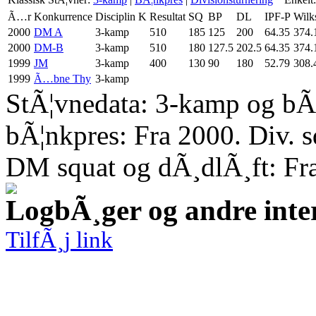
Ã…r
Konkurrence
Disciplin
K
Resultat
SQ
BP
DL
IPF-P
Wilk
2000
DM A
3-kamp
510
185
125
200
64.35
374.
2000
DM-B
3-kamp
510
180
127.5
202.5
64.35
374.
1999
JM
3-kamp
400
130
90
180
52.79
308.
1999
Ã…bne Thy
3-kamp
StÃ¦vnedata: 3-kamp og bÃ¦
bÃ¦nkpres: Fra 2000. Div. 
DM squat og dÃ¸dlÃ¸ft: Fr
LogbÃ¸ger og andre inte
TilfÃ¸j link