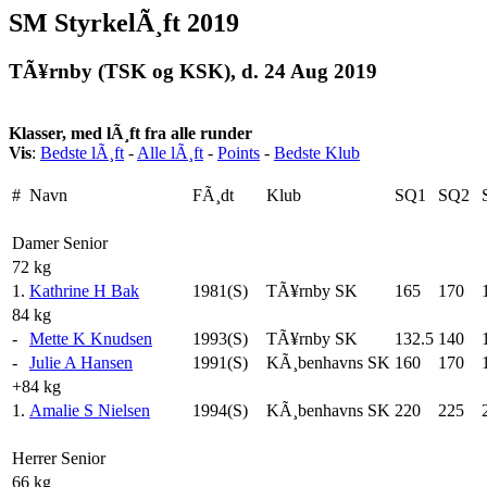
SM StyrkelÃ¸ft 2019
TÃ¥rnby (TSK og KSK), d. 24 Aug 2019
Klasser, med lÃ¸ft fra alle runder
Vis
:
Bedste lÃ¸ft
-
Alle lÃ¸ft
-
Points
-
Bedste Klub
#
Navn
FÃ¸dt
Klub
SQ1
SQ2
Damer Senior
72 kg
1.
Kathrine H Bak
1981(S)
TÃ¥rnby SK
165
170
84 kg
-
Mette K Knudsen
1993(S)
TÃ¥rnby SK
132.5
140
-
Julie A Hansen
1991(S)
KÃ¸benhavns SK
160
170
+84 kg
1.
Amalie S Nielsen
1994(S)
KÃ¸benhavns SK
220
225
Herrer Senior
66 kg