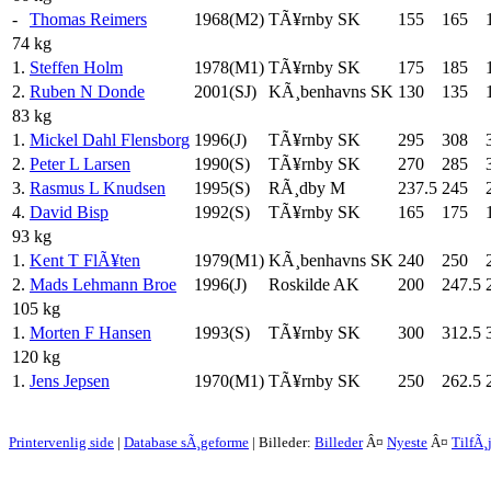
-
Thomas Reimers
1968(M2)
TÃ¥rnby SK
155
165
74 kg
1.
Steffen Holm
1978(M1)
TÃ¥rnby SK
175
185
2.
Ruben N Donde
2001(SJ)
KÃ¸benhavns SK
130
135
83 kg
1.
Mickel Dahl Flensborg
1996(J)
TÃ¥rnby SK
295
308
2.
Peter L Larsen
1990(S)
TÃ¥rnby SK
270
285
3.
Rasmus L Knudsen
1995(S)
RÃ¸dby M
237.5
245
4.
David Bisp
1992(S)
TÃ¥rnby SK
165
175
93 kg
1.
Kent T FlÃ¥ten
1979(M1)
KÃ¸benhavns SK
240
250
2.
Mads Lehmann Broe
1996(J)
Roskilde AK
200
247.5
105 kg
1.
Morten F Hansen
1993(S)
TÃ¥rnby SK
300
312.5
120 kg
1.
Jens Jepsen
1970(M1)
TÃ¥rnby SK
250
262.5
Printervenlig side
|
Database sÃ¸geforme
| Billeder:
Billeder
Â¤
Nyeste
Â¤
TilfÃ¸