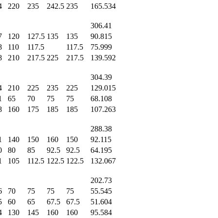
4
220
235
242.5
235
165.534
306.41
7
120
127.5
135
135
90.815
8
110
117.5
117.5
75.999
8
210
217.5
225
217.5
139.592
304.39
4
210
225
235
225
129.015
1
65
70
75
75
68.108
8
160
175
185
185
107.263
288.38
1
140
150
160
150
92.115
0
80
85
92.5
92.5
64.195
1
105
112.5
122.5
122.5
132.067
202.73
6
70
75
75
75
55.545
5
60
65
67.5
67.5
51.604
4
130
145
160
160
95.584