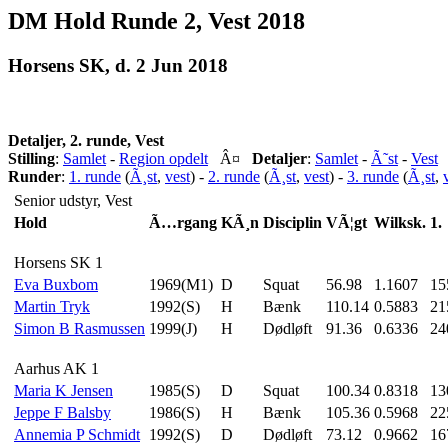
DM Hold Runde 2, Vest 2018
Horsens SK, d. 2 Jun 2018
Detaljer, 2. runde, Vest
Stilling
:
Samlet
-
Region opdelt
Â¤
Detaljer
:
Samlet
-
Ã˜st
-
Vest
Runder
:
1. runde
(
Ã¸st
,
vest
) -
2. runde
(
Ã¸st
,
vest
) -
3. runde
(
Ã¸st
,
Senior udstyr, Vest
Hold
Ã…rgang
KÃ¸n
Disciplin
VÃ¦gt
Wilksk.
1.
Horsens SK 1
Eva Buxbom
1969(M1)
D
Squat
56.98
1.1607
15
Martin Tryk
1992(S)
H
Bænk
110.14
0.5883
21
Simon B Rasmussen
1999(J)
H
Dødløft
91.36
0.6336
24
Aarhus AK 1
Maria K Jensen
1985(S)
D
Squat
100.34
0.8318
13
Jeppe F Balsby
1986(S)
H
Bænk
105.36
0.5968
22
Annemia P Schmidt
1992(S)
D
Dødløft
73.12
0.9662
16