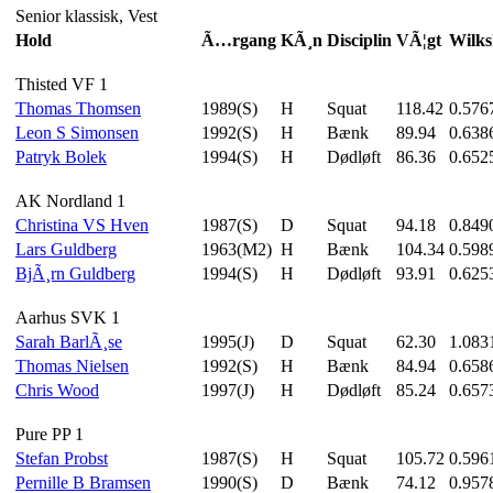
Senior klassisk, Vest
Hold
Ã…rgang
KÃ¸n
Disciplin
VÃ¦gt
Wilks
Thisted VF 1
Thomas Thomsen
1989(S)
H
Squat
118.42
0.576
Leon S Simonsen
1992(S)
H
Bænk
89.94
0.638
Patryk Bolek
1994(S)
H
Dødløft
86.36
0.652
AK Nordland 1
Christina VS Hven
1987(S)
D
Squat
94.18
0.849
Lars Guldberg
1963(M2)
H
Bænk
104.34
0.598
BjÃ¸rn Guldberg
1994(S)
H
Dødløft
93.91
0.625
Aarhus SVK 1
Sarah BarlÃ¸se
1995(J)
D
Squat
62.30
1.083
Thomas Nielsen
1992(S)
H
Bænk
84.94
0.658
Chris Wood
1997(J)
H
Dødløft
85.24
0.657
Pure PP 1
Stefan Probst
1987(S)
H
Squat
105.72
0.596
Pernille B Bramsen
1990(S)
D
Bænk
74.12
0.957