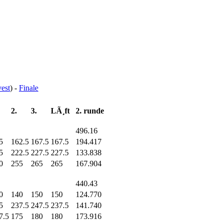
vest
) -
Finale
2.
3.
LÃ¸ft
2. runde
496.16
5
162.5
167.5
167.5
194.417
5
222.5
227.5
227.5
133.838
0
255
265
265
167.904
440.43
0
140
150
150
124.770
5
237.5
247.5
237.5
141.740
7.5
175
180
180
173.916