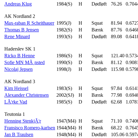
Andreas Klug
1984(S)
H
Dødløft
76.26
0.704
AK Nordland 2
Max-raban R Scheithauer
1995(J)
H
Squat
81.94
0.672
Thomas B Jensen
1982(S)
H
Bænk
87.76
0.646
Rene Minard
1993(S)
H
Dødløft
89.08
0.641
Haderslev SK 1
Ricko B Henne
1986(S)
H
Squat
121.40
0.573
Sofie MN MÃ¸nsted
1990(S)
D
Bænk
81.12
0.908
Nicolaj Jepsen
1998(J)
H
Dødløft
115.98
0.579
AK Nordland 3
Kim Heissel
1983(S)
H
Squat
97.84
0.614
Alexander Christensen
2002(SJ)
H
Bænk
77.98
0.694
LÃ¦rke Vad
1985(S)
D
Dødløft
62.68
1.078
Teutonia 1
Henning StenkjÃ¦r
1947(M4)
H
Squat
71.10
0.740
Fransisco Romero-karlsen
1944(M4)
H
Bænk
68.22
0.764
Jan B Traulsen
1948(M4)
H
Dødløft
105.06
0.597