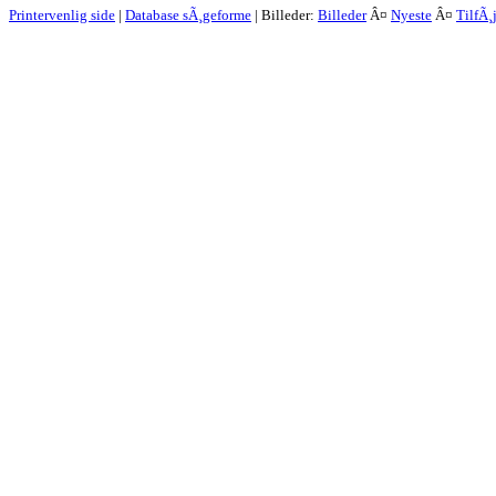
Printervenlig side
|
Database sÃ¸geforme
| Billeder:
Billeder
Â¤
Nyeste
Â¤
TilfÃ¸