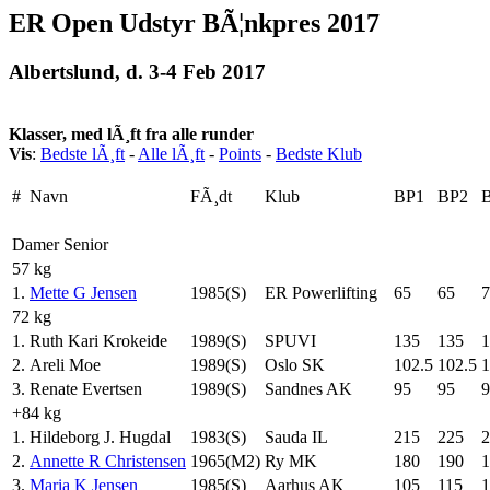
ER Open Udstyr BÃ¦nkpres 2017
Albertslund, d. 3-4 Feb 2017
Klasser, med lÃ¸ft fra alle runder
Vis
:
Bedste lÃ¸ft
-
Alle lÃ¸ft
-
Points
-
Bedste Klub
#
Navn
FÃ¸dt
Klub
BP1
BP2
Damer Senior
57 kg
1.
Mette G Jensen
1985(S)
ER Powerlifting
65
65
7
72 kg
1.
Ruth Kari Krokeide
1989(S)
SPUVI
135
135
1
2.
Areli Moe
1989(S)
Oslo SK
102.5
102.5
1
3.
Renate Evertsen
1989(S)
Sandnes AK
95
95
9
+84 kg
1.
Hildeborg J. Hugdal
1983(S)
Sauda IL
215
225
2
2.
Annette R Christensen
1965(M2)
Ry MK
180
190
1
3.
Maria K Jensen
1985(S)
Aarhus AK
105
115
1