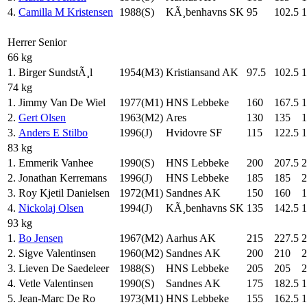
4.
Camilla M Kristensen
1988(S)
KÃ¸benhavns SK
95
102.5
1
Herrer Senior
66 kg
1.
Birger SundstÃ¸l
1954(M3)
Kristiansand AK
97.5
102.5
1
74 kg
1.
Jimmy Van De Wiel
1977(M1)
HNS Lebbeke
160
167.5
1
2.
Gert Olsen
1963(M2)
Ares
130
135
1
3.
Anders E Stilbo
1996(J)
Hvidovre SF
115
122.5
1
83 kg
1.
Emmerik Vanhee
1990(S)
HNS Lebbeke
200
207.5
2
2.
Jonathan Kerremans
1996(J)
HNS Lebbeke
185
185
2
3.
Roy Kjetil Danielsen
1972(M1)
Sandnes AK
150
160
1
4.
Nickolaj Olsen
1994(J)
KÃ¸benhavns SK
135
142.5
1
93 kg
1.
Bo Jensen
1967(M2)
Aarhus AK
215
227.5
2
2.
Sigve Valentinsen
1960(M2)
Sandnes AK
200
210
2
3.
Lieven De Saedeleer
1988(S)
HNS Lebbeke
205
205
2
4.
Vetle Valentinsen
1990(S)
Sandnes AK
175
182.5
1
5.
Jean-Marc De Ro
1973(M1)
HNS Lebbeke
155
162.5
1