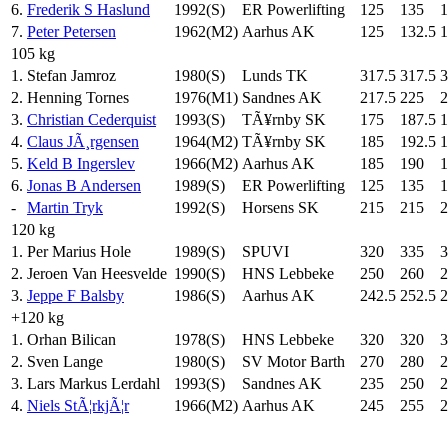
6.
Frederik S Haslund
1992(S)
ER Powerlifting
125
135
1
7.
Peter Petersen
1962(M2)
Aarhus AK
125
132.5
1
105 kg
1.
Stefan Jamroz
1980(S)
Lunds TK
317.5
317.5
3
2.
Henning Tornes
1976(M1)
Sandnes AK
217.5
225
2
3.
Christian Cederquist
1993(S)
TÃ¥rnby SK
175
187.5
1
4.
Claus JÃ¸rgensen
1964(M2)
TÃ¥rnby SK
185
192.5
1
5.
Keld B Ingerslev
1966(M2)
Aarhus AK
185
190
1
6.
Jonas B Andersen
1989(S)
ER Powerlifting
125
135
1
-
Martin Tryk
1992(S)
Horsens SK
215
215
2
120 kg
1.
Per Marius Hole
1989(S)
SPUVI
320
335
3
2.
Jeroen Van Heesvelde
1990(S)
HNS Lebbeke
250
260
2
3.
Jeppe F Balsby
1986(S)
Aarhus AK
242.5
252.5
2
+120 kg
1.
Orhan Bilican
1978(S)
HNS Lebbeke
320
320
3
2.
Sven Lange
1980(S)
SV Motor Barth
270
280
2
3.
Lars Markus Lerdahl
1993(S)
Sandnes AK
235
250
2
4.
Niels StÃ¦rkjÃ¦r
1966(M2)
Aarhus AK
245
255
2