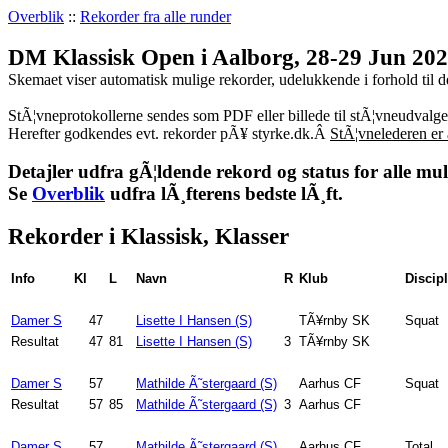
Overblik
::
Rekorder fra alle runder
DM Klassisk Open i Aalborg, 28-29 Jun 20
Skemaet viser automatisk mulige rekorder, udelukkende i forhold til d
StÃ¦vneprotokollerne sendes som PDF eller billede til stÃ¦vneudvalg
Herefter godkendes evt. rekorder pÃ¥ styrke.dk.Â
StÃ¦vnelederen er 
Detajler udfra gÃ¦ldende rekord og status for alle mul
Se
Overblik
udfra lÃ¸fterens bedste lÃ¸ft.
Rekorder i Klassisk, Klasser
Info
Kl
L
Navn
R
Klub
Discipl
Damer S
47
Lisette I Hansen (S)
TÃ¥rnby SK
Squat
Resultat
47
81
Lisette I Hansen (S)
3
TÃ¥rnby SK
Damer S
57
Mathilde Ã˜stergaard (S)
Aarhus CF
Squat
Resultat
57
85
Mathilde Ã˜stergaard (S)
3
Aarhus CF
Damer S
57
Mathilde Ã˜stergaard (S)
Aarhus CF
Total