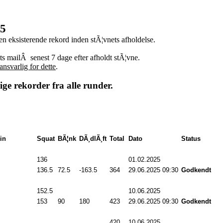
25
en eksisterende rekord inden stÃ¦vnets afholdelse.
ets mailÂ
senest 7 dage efter afholdt stÃ¦vne.
ansvarlig for dette
.
ige rekorder fra alle runder.
in
Squat
BÃ¦nk
DÃ¸dlÃ¸ft
Total
Dato
Status
136
.0
01.02.2025
00:00
136.5
72.5
-163.5
364
.0
29.06.2025 09:30
Godkendt
152.5
10.06.2025
00:00
153
.0
90
.0
180
.0
423
.0
29.06.2025 09:30
Godkendt
420
.0
10.06.2025
00:00