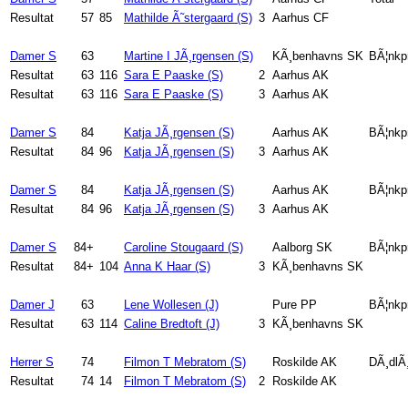
Resultat
57
85
Mathilde Ã˜stergaard (S)
3
Aarhus CF
Damer S
63
Martine I JÃ¸rgensen (S)
KÃ¸benhavns SK
BÃ¦nkp
Resultat
63
116
Sara E Paaske (S)
2
Aarhus AK
Resultat
63
116
Sara E Paaske (S)
3
Aarhus AK
Damer S
84
Katja JÃ¸rgensen (S)
Aarhus AK
BÃ¦nkp
Resultat
84
96
Katja JÃ¸rgensen (S)
3
Aarhus AK
Damer S
84
Katja JÃ¸rgensen (S)
Aarhus AK
BÃ¦nkpr
Resultat
84
96
Katja JÃ¸rgensen (S)
3
Aarhus AK
Damer S
84+
Caroline Stougaard (S)
Aalborg SK
BÃ¦nkp
Resultat
84+
104
Anna K Haar (S)
3
KÃ¸benhavns SK
Damer J
63
Lene Wollesen (J)
Pure PP
BÃ¦nkp
Resultat
63
114
Caline Bredtoft (J)
3
KÃ¸benhavns SK
Herrer S
74
Filmon T Mebratom (S)
Roskilde AK
DÃ¸dlÃ¸
Resultat
74
14
Filmon T Mebratom (S)
2
Roskilde AK