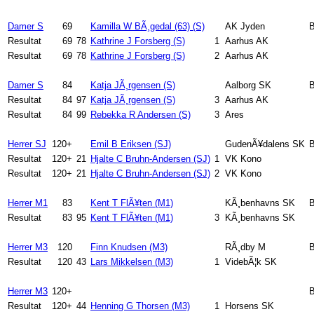
Damer S
69
Kamilla W BÃ¸gedal (63) (S)
AK Jyden
B
Resultat
69
78
Kathrine J Forsberg (S)
1
Aarhus AK
Resultat
69
78
Kathrine J Forsberg (S)
2
Aarhus AK
Damer S
84
Katja JÃ¸rgensen (S)
Aalborg SK
B
Resultat
84
97
Katja JÃ¸rgensen (S)
3
Aarhus AK
Resultat
84
99
Rebekka R Andersen (S)
3
Ares
Herrer SJ
120+
Emil B Eriksen (SJ)
GudenÃ¥dalens SK
B
Resultat
120+
21
Hjalte C Bruhn-Andersen (SJ)
1
VK Kono
Resultat
120+
21
Hjalte C Bruhn-Andersen (SJ)
2
VK Kono
Herrer M1
83
Kent T FlÃ¥ten (M1)
KÃ¸benhavns SK
B
Resultat
83
95
Kent T FlÃ¥ten (M1)
3
KÃ¸benhavns SK
Herrer M3
120
Finn Knudsen (M3)
RÃ¸dby M
B
Resultat
120
43
Lars Mikkelsen (M3)
1
VidebÃ¦k SK
Herrer M3
120+
B
Resultat
120+
44
Henning G Thorsen (M3)
1
Horsens SK