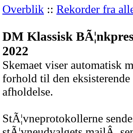
Overblik
::
Rekorder fra all
DM Klassisk BÃ¦nkpres
2022
Skemaet viser automatisk m
forhold til den eksisterende
afholdelse.
StÃ¦vneprotokollerne sendes
stÃ¦vneudvalgets mailÂ
sen