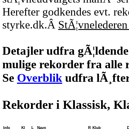
Herefter godkendes evt. re
styrke.dk.Â
StÃ¦vnelederen 
Detajler udfra gÃ¦ldende 
mulige rekorder fra alle 
Se
Overblik
udfra lÃ¸fter
Rekorder i Klassisk, Kl
Info
Kl
L
Navn
R
Klub
D