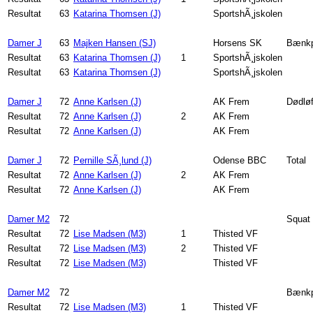
Resultat
63
Katarina Thomsen (J)
SportshÃ¸jskolen
Damer J
63
Majken Hansen (SJ)
Horsens SK
Bænkp
Resultat
63
Katarina Thomsen (J)
1
SportshÃ¸jskolen
Resultat
63
Katarina Thomsen (J)
SportshÃ¸jskolen
Damer J
72
Anne Karlsen (J)
AK Frem
Dødløf
Resultat
72
Anne Karlsen (J)
2
AK Frem
Resultat
72
Anne Karlsen (J)
AK Frem
Damer J
72
Pernille SÃ¸lund (J)
Odense BBC
Total
Resultat
72
Anne Karlsen (J)
2
AK Frem
Resultat
72
Anne Karlsen (J)
AK Frem
Damer M2
72
Squat
Resultat
72
Lise Madsen (M3)
1
Thisted VF
Resultat
72
Lise Madsen (M3)
2
Thisted VF
Resultat
72
Lise Madsen (M3)
Thisted VF
Damer M2
72
Bænkp
Resultat
72
Lise Madsen (M3)
1
Thisted VF