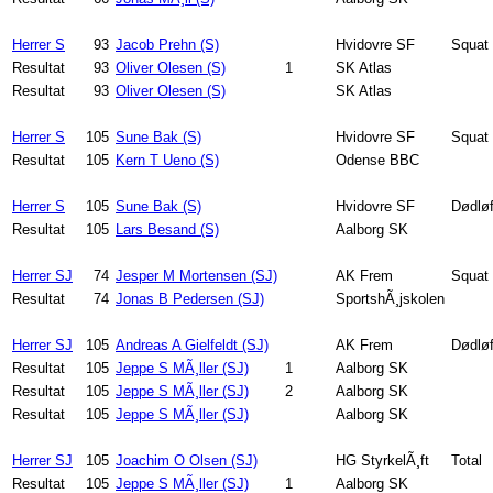
Herrer S
93
Jacob Prehn (S)
Hvidovre SF
Squat
Resultat
93
Oliver Olesen (S)
1
SK Atlas
Resultat
93
Oliver Olesen (S)
SK Atlas
Herrer S
105
Sune Bak (S)
Hvidovre SF
Squat
Resultat
105
Kern T Ueno (S)
Odense BBC
Herrer S
105
Sune Bak (S)
Hvidovre SF
Dødløf
Resultat
105
Lars Besand (S)
Aalborg SK
Herrer SJ
74
Jesper M Mortensen (SJ)
AK Frem
Squat
Resultat
74
Jonas B Pedersen (SJ)
SportshÃ¸jskolen
Herrer SJ
105
Andreas A Gielfeldt (SJ)
AK Frem
Dødløf
Resultat
105
Jeppe S MÃ¸ller (SJ)
1
Aalborg SK
Resultat
105
Jeppe S MÃ¸ller (SJ)
2
Aalborg SK
Resultat
105
Jeppe S MÃ¸ller (SJ)
Aalborg SK
Herrer SJ
105
Joachim O Olsen (SJ)
HG StyrkelÃ¸ft
Total
Resultat
105
Jeppe S MÃ¸ller (SJ)
1
Aalborg SK