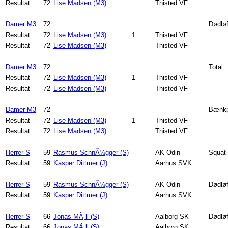
Resultat
72
Lise Madsen (M3)
Thisted VF
Damer M3
72
Dødløf
Resultat
72
Lise Madsen (M3)
1
Thisted VF
Resultat
72
Lise Madsen (M3)
Thisted VF
Damer M3
72
Total
Resultat
72
Lise Madsen (M3)
1
Thisted VF
Resultat
72
Lise Madsen (M3)
Thisted VF
Damer M3
72
Bænkp
Resultat
72
Lise Madsen (M3)
1
Thisted VF
Resultat
72
Lise Madsen (M3)
Thisted VF
Herrer S
59
Rasmus SchnÃ¼gger (S)
AK Odin
Squat
Resultat
59
Kasper Dittmer (J)
Aarhus SVK
Herrer S
59
Rasmus SchnÃ¼gger (S)
AK Odin
Dødløf
Resultat
59
Kasper Dittmer (J)
Aarhus SVK
Herrer S
66
Jonas MÃ¸ll (S)
Aalborg SK
Dødløf
Resultat
66
Jonas MÃ¸ll (S)
Aalborg SK