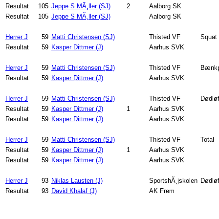
Resultat
105
Jeppe S MÃ¸ller (SJ)
2
Aalborg SK
Resultat
105
Jeppe S MÃ¸ller (SJ)
Aalborg SK
Herrer J
59
Matti Christensen (SJ)
Thisted VF
Squat
Resultat
59
Kasper Dittmer (J)
Aarhus SVK
Herrer J
59
Matti Christensen (SJ)
Thisted VF
Bænkp
Resultat
59
Kasper Dittmer (J)
Aarhus SVK
Herrer J
59
Matti Christensen (SJ)
Thisted VF
Dødløf
Resultat
59
Kasper Dittmer (J)
1
Aarhus SVK
Resultat
59
Kasper Dittmer (J)
Aarhus SVK
Herrer J
59
Matti Christensen (SJ)
Thisted VF
Total
Resultat
59
Kasper Dittmer (J)
1
Aarhus SVK
Resultat
59
Kasper Dittmer (J)
Aarhus SVK
Herrer J
93
Niklas Lausten (J)
SportshÃ¸jskolen
Dødløf
Resultat
93
David Khalaf (J)
AK Frem