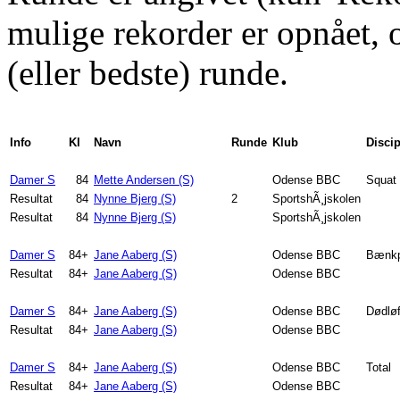
mulige rekorder er opnået, og
(eller bedste) runde.
Info
Kl
Navn
Runde
Klub
Discip
Damer S
84
Mette Andersen (S)
Odense BBC
Squat
Resultat
84
Nynne Bjerg (S)
2
SportshÃ¸jskolen
Resultat
84
Nynne Bjerg (S)
SportshÃ¸jskolen
Damer S
84+
Jane Aaberg (S)
Odense BBC
Bænkp
Resultat
84+
Jane Aaberg (S)
Odense BBC
Damer S
84+
Jane Aaberg (S)
Odense BBC
Dødløf
Resultat
84+
Jane Aaberg (S)
Odense BBC
Damer S
84+
Jane Aaberg (S)
Odense BBC
Total
Resultat
84+
Jane Aaberg (S)
Odense BBC