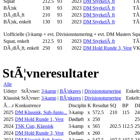
Squat
212.5
93
2023
DM StyrkelÃ¸ft
TÃ
BÃ¦nk
130
93
2023
DM StyrkelÃ¸ft
TÃ
DÃ¸dlÃ¸ft
210
93
2023
DM StyrkelÃ¸ft
TÃ
BÃ¦nk, enkelt
130
93
2023
DM StyrkelÃ¸ft
TÃ
Uofficielle (3-kamp + evt. Divisionsturnering + evt. DM Masters Sq
Squat, enkelt
212.5
93
2023
DM StyrkelÃ¸ft
TÃ
DÃ¸dlÃ¸ft, enkelt
250
93
2022
DM Hold Runde 3, Vest
VK
StÃ¦vneresultater
Alle
Udstyr
StÃ¦vner:
3-kamp
|
BÃ¦nkpres
|
Divisionsturnering
Enkelt:
Klassisk
StÃ¦vner:
3-kamp
|
BÃ¦nkpres
|
Divisionsturnering
Enkelt:
Ã…r
Konkurrence
Disciplin
K
Resultat
SQ
BP
D
2025
DM Klassisk, Sub-Junio...
3-kamp
x
572.5
210
115
24
2025
DM Hold Runde 1, Vest
Dødløft
x
250
25
2024
TSK Cup, Klassisk
3-kamp
x
565
202.5
112.5
25
2024
DM Hold Runde 3, Vest
Dødløft
x
260
26
2024
DM Klassisk Sub-Junio...
3-kamp
x
547.5
197.5
107.5
24