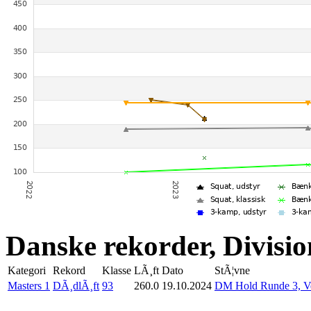
Danske rekorder, Divisio
Kategori
Rekord
Klasse
LÃ¸ft
Dato
StÃ¦vne
Masters 1
DÃ¸dlÃ¸ft
93
260.0
19.10.2024
DM Hold Runde 3, V