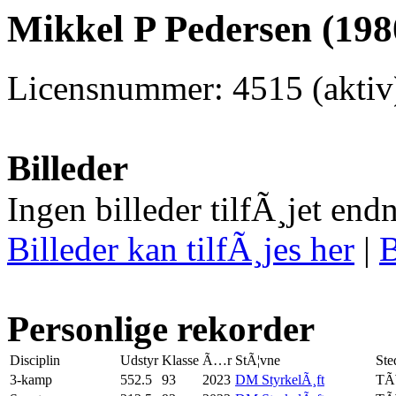
Mikkel P Pedersen (198
Licensnummer: 4515 (aktiv
Billeder
Ingen billeder tilfÃ¸jet end
Billeder kan tilfÃ¸jes her
|
B
Personlige rekorder
Disciplin
Udstyr
Klasse
Ã…r
StÃ¦vne
Ste
3-kamp
552.5
93
2023
DM StyrkelÃ¸ft
TÃ