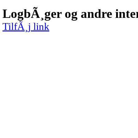
LogbÃ¸ger og andre inte
TilfÃ¸j link