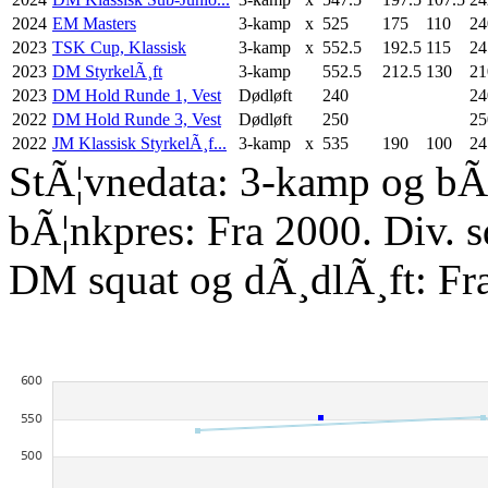
2024
EM Masters
3-kamp
x
525
175
110
24
2023
TSK Cup, Klassisk
3-kamp
x
552.5
192.5
115
24
2023
DM StyrkelÃ¸ft
3-kamp
552.5
212.5
130
21
2023
DM Hold Runde 1, Vest
Dødløft
240
24
2022
DM Hold Runde 3, Vest
Dødløft
250
25
2022
JM Klassisk StyrkelÃ¸f...
3-kamp
x
535
190
100
24
StÃ¦vnedata: 3-kamp og bÃ¦
bÃ¦nkpres: Fra 2000. Div. 
DM squat og dÃ¸dlÃ¸ft: Fr